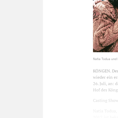
Natia Todua 
Natia Todua und 
KÖNGEN. Der 
wieder ein er
26. Juli, an
Hof des Köng
Casting Sho
Natia Todua, 
2017, ist beka