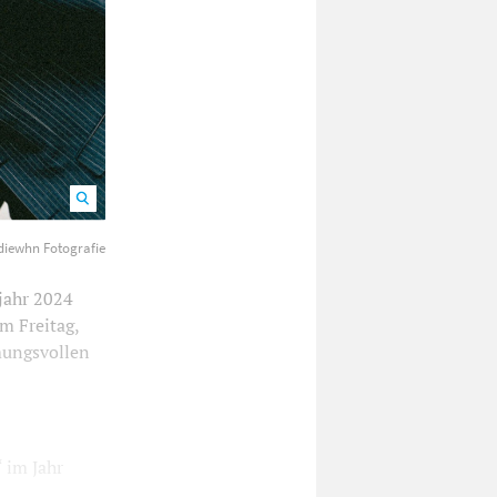
diewhn Fotografie
jahr 2024
m Freitag,
mungsvollen
 im Jahr