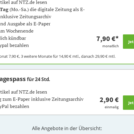
rtikel auf NTZ.de lesen
 Tag
(Mo.-Sa.) die digitale Zeitung als E-
inklusive Zeitungsarchiv
nd Ausgabe als E-Paper
 am Wochenende
7,90 €
*
ich kündbar
ypal bezahlen
monatlich
Monat
7,90 €
, 3 weitere Monate für
14,90 €
mtl., danach
29,90 €
mtl.
Tagespass
für 24 Std.
rtikel auf NTZ.de lesen
2,90 €
 zum E-Paper inklusive Zeitungsarchiv
yPal bezahlen
einmalig
Alle Angebote in der Übersicht: