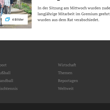
In der Sitzung am Mittwoch wurden zude
langjährige Mitarbeit im Gremium geehrt
wurden aus dem Rat verabschiedet.
4 Bilder
port
Wirtschaft
ußball
Themen
andball
Reportagen
ischtennis
Weltweit