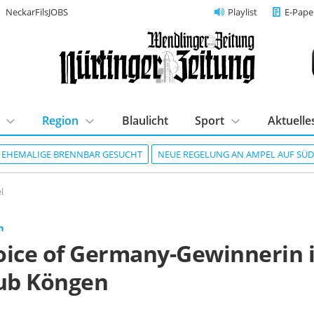
NeckarFilsJOBS
Playlist
E-Pape
Region
Blaulicht
Sport
Aktuelle
R EHEMALIGE BRENNBAR GESUCHT
NEUE REGELUNG AN AMPEL AUF SÜ
l
n
oice of Germany-Gewinnerin 
lub Köngen