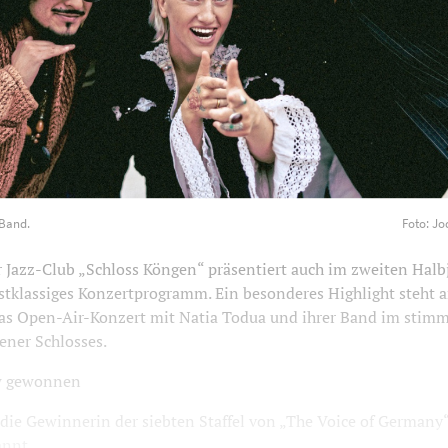
und Band. Foto: Jodiewhn Fotografie
1200
800
Band.
Foto: Jo
Jazz-Club „Schloss Köngen“ präsentiert auch im zweiten Halb
stklassiges Konzertprogramm. Ein besonderes Highlight steht a
: das Open-Air-Konzert mit Natia Todua und ihrer Band im stim
ener Schlosses.
w gewonnen
die Gewinnerin der siebten Staffel von „The Voice of Germany“
nnt ...