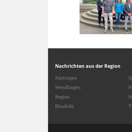
Nachrichten aus der Region
Nürtingen
S
Wendlingen
F
Region
H
Blaulicht
T