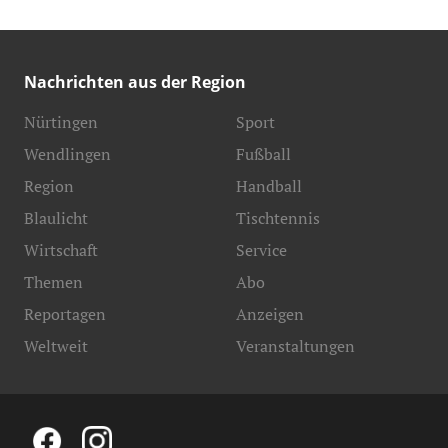
Nachrichten aus der Region
Nürtingen
Sport
Wendlingen
Fußball
Region
Handball
Blaulicht
Tischtennis
Wirtschaft
Service
Themen
Abo
Reportagen
Anzeigen
Weltweit
Veranstaltungen