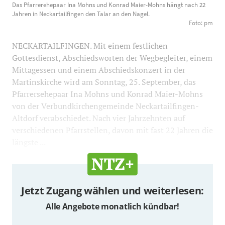
Das Pfarrerehepaar Ina Mohns und Konrad Maier-Mohns hängt nach 22
Mohns hängt nach 22 Jahren in Neckartailfingen den
Jahren in Neckartailfingen den Talar an den Nagel.
Talar an den Nagel. Foto: pm
700
688
Foto: pm
NECKARTAILFINGEN. Mit einem festlichen
Gottesdienst, Abschiedsworten der Wegbegleiter, einem
Mittagessen und einem Abschiedskonzert in der
Martinskirche wird am Sonntag, 25. September, das
Pfarrersehepaar Ina Mohns und Konrad Maier-Mohns
von der Verbundkirchengemeinde Neckartailfingen-
Altdorf verabschiedet. Nach vier Jahrzehnten auf
verschiedenen Pfarrstellen, davon mit fast 22 Jahren die
längste ...
Jetzt Zugang wählen und weiterlesen:
Alle Angebote monatlich kündbar!