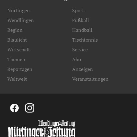
Nürtingen
Sport
Wendlingen
Fußball
Region
Handball
Blaulicht
Tischtennis
Wirtschaft
Service
Themen
Abo
Reportagen
Anzeigen
Weltweit
Veranstaltungen