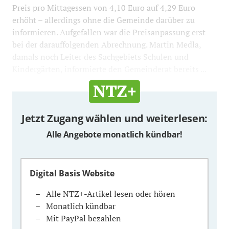
Preis pro Mittagessen von 4,10 Euro auf 4,29 Euro
erhöht – allerdings ohne die Gemeinde darüber zu
informieren. Aufgefallen war die Preisanpassung erst
bei der darauffolgenden Abrechnung. Martin Medla,
damals noch Leiter des Sachgebiets Schulen und
Kindergärten, informierte den Gemeinderat bereits ...
Jetzt Zugang wählen und weiterlesen:
Alle Angebote monatlich kündbar!
Digital Basis Website
Alle NTZ+-Artikel lesen oder hören
Monatlich kündbar
Mit PayPal bezahlen