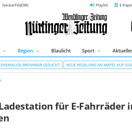
NeckarFilsJOBS
Playlist
E-Pape
Region
Blaulicht
Sport
Aktuelle
R EHEMALIGE BRENNBAR GESUCHT
NEUE REGELUNG AN AMPEL AUF SÜ
l
Ladestation für E-Fahrräder i
en