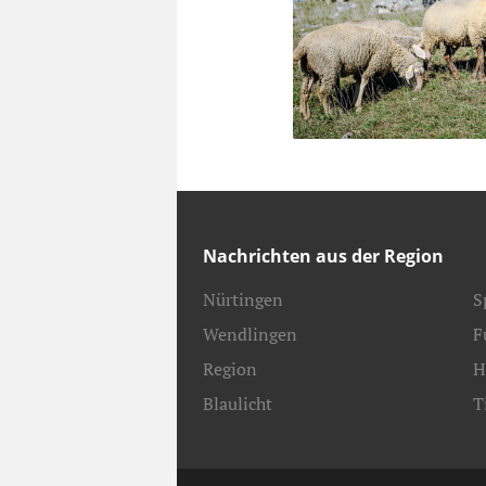
Nachrichten aus der Region
Nürtingen
S
Wendlingen
F
Region
H
Blaulicht
T