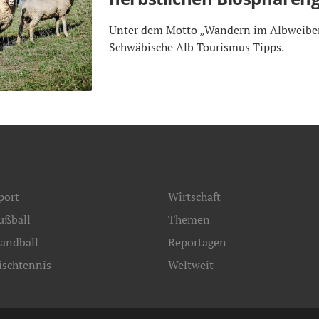
Unter dem Motto „Wandern im Albweiber
Schwäbische Alb Tourismus Tipps.
port
Wirtschaft
ußball
Themen
andball
Reportagen
ischtennis
Weltweit