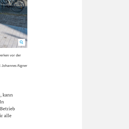
erken vor der
Acht Räder können künftig gleichzeitig geladen werden.
: Johannes Aigner
, kann
In
 Betrieb
r alle