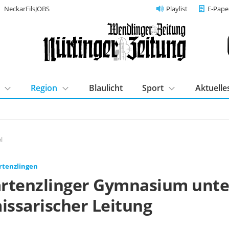
NeckarFilsJOBS
Playlist
E-Pape
Region
Blaulicht
Sport
Aktuelle
l
tenzlingen
rtenzlinger Gymnasium unte
ssarischer Leitung