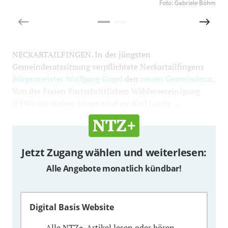
Foto: Gabriele Böhm
NECKARTAILFINGEN. In der jüngsten
Gemeinderatssitzung verpflichtete Neckartailfingens
Bürgermeister Wolfgang Gogel
den
neuen Gemeinderat
.
Von der Freien Fortschrittlichen Wählervereinigung
(FFW) mit sieben Sitzen sind es: Karl Lorch, ...
Jetzt Zugang wählen und weiterlesen:
Alle Angebote monatlich kündbar!
Digital Basis Website
Alle NTZ+-Artikel lesen oder hören