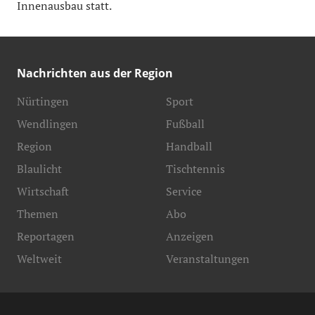
Innenausbau statt.
Nachrichten aus der Region
Nürtingen
Sport
Wendlingen
Fußball
Region
Handball
Blaulicht
Tischtennis
Wirtschaft
Service
Themen
Abo
Reportagen
Anzeigen
Weltweit
Veranstaltungen