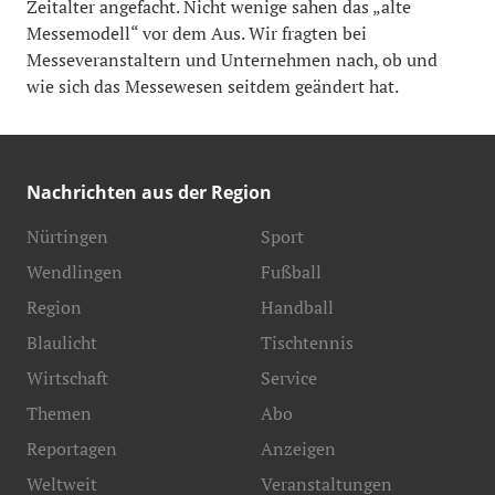
Zeitalter angefacht. Nicht wenige sahen das „alte
Messemodell“ vor dem Aus. Wir fragten bei
Messeveranstaltern und Unternehmen nach, ob und
wie sich das Messewesen seitdem geändert hat.
Nachrichten aus der Region
Nürtingen
Sport
Wendlingen
Fußball
Region
Handball
Blaulicht
Tischtennis
Wirtschaft
Service
Themen
Abo
Reportagen
Anzeigen
Weltweit
Veranstaltungen