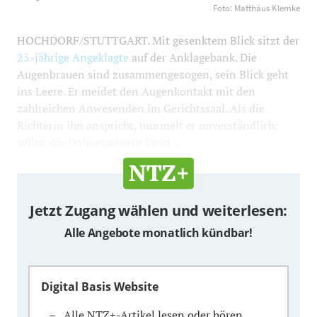
Klemke
1200
800
Foto: Matthäus Klemke
HOCHDORF/STUTTGART. Mit gesenktem Blick sitzt der
25-jährige Angeklagte
auf der Anklagebank. Die
Augenbrauen sind zusammengezogen, sein Blick geht
ins Leere. Er meidet den Augenkontakt mit den
zahlreichen Anwesenden im Gerichtssaal. Als die
Richterin ihn anspricht, murmelt er unverständlich;
selbst die Dolmetscherin kann ...
Jetzt Zugang wählen und weiterlesen:
Alle Angebote monatlich kündbar!
Digital Basis Website
Alle NTZ+-Artikel lesen oder hören