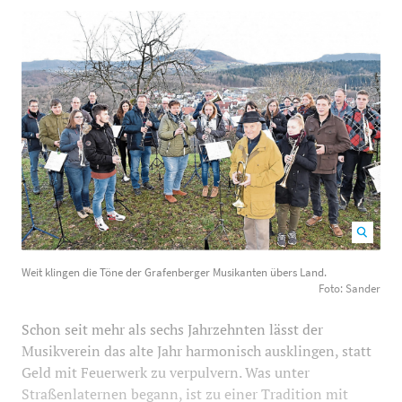
Weit klingen die Töne der Grafenberger Musikanten
Weit klingen die Töne der Grafenberger Musikanten übers Land.
übers Land. Foto: Sander
700
479
Foto: Sander
Schon seit mehr als sechs Jahrzehnten lässt der
Musikverein das alte Jahr harmonisch ausklingen, statt
Geld mit Feuerwerk zu verpulvern. Was unter
Straßenlaternen begann, ist zu einer Tradition mit