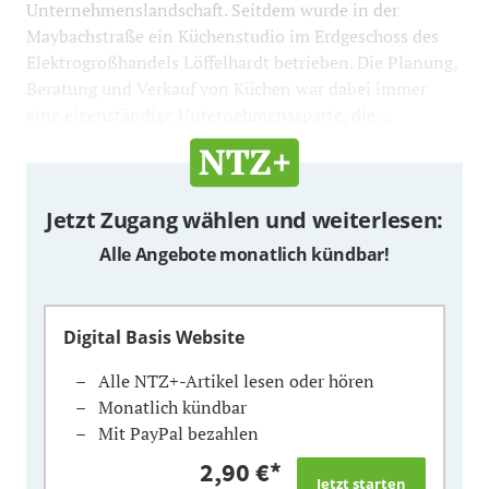
Unternehmenslandschaft. Seitdem wurde in der
Maybachstraße ein Küchenstudio im Erdgeschoss des
Elektrogroßhandels Löffelhardt betrieben. Die Planung,
Beratung und Verkauf von Küchen war dabei immer
eine eigenständige Unternehmenssparte, die ...
Jetzt Zugang wählen und weiterlesen:
Alle Angebote monatlich kündbar!
Digital Basis Website
Alle NTZ+-Artikel lesen oder hören
Monatlich kündbar
Mit PayPal bezahlen
2,90 €
*