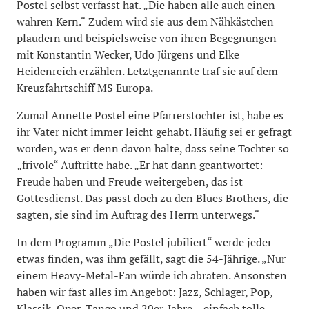
Postel selbst verfasst hat. „Die haben alle auch einen
wahren Kern.“ Zudem wird sie aus dem Nähkästchen
plaudern und beispielsweise von ihren Begegnungen
mit Konstantin Wecker, Udo Jürgens und Elke
Heidenreich erzählen. Letztgenannte traf sie auf dem
Kreuzfahrtschiff MS Europa.
Zumal Annette Postel eine Pfarrerstochter ist, habe es
ihr Vater nicht immer leicht gehabt. Häufig sei er gefragt
worden, was er denn davon halte, dass seine Tochter so
„frivole“ Auftritte habe. „Er hat dann geantwortet:
Freude haben und Freude weitergeben, das ist
Gottesdienst. Das passt doch zu den Blues Brothers, die
sagten, sie sind im Auftrag des Herrn unterwegs.“
In dem Programm „Die Postel jubiliert“ werde jeder
etwas finden, was ihm gefällt, sagt die 54-Jährige. „Nur
einem Heavy-Metal-Fan würde ich abraten. Ansonsten
haben wir fast alles im Angebot: Jazz, Schlager, Pop,
Klassik, Oper, Tango und 20er-Jahre – einfach tolle