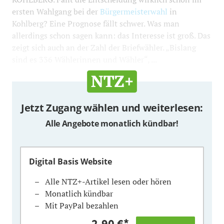
ersten Wahlgang bei der
Bürgermeisterwahl
in
Kohlberg? Eine Prognose fällt schwer. Was man
allerdings schon sagen kann: das Interesse ist groß. Das
zeigt sich auch an der Zahl der Briefwähler. „Bislang
sind es 336 Wählerinnen und Wähler“, ...
Jetzt Zugang wählen und weiterlesen:
Alle Angebote monatlich kündbar!
Digital Basis Website
Alle NTZ+-Artikel lesen oder hören
Monatlich kündbar
Mit PayPal bezahlen
2,90 €
*