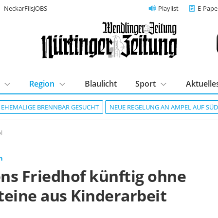
NeckarFilsJOBS
Playlist
E-Pape
Region
Blaulicht
Sport
Aktuelle
R EHEMALIGE BRENNBAR GESUCHT
NEUE REGELUNG AN AMPEL AUF SÜ
l
n
ns Friedhof künftig ohne
teine aus Kinderarbeit