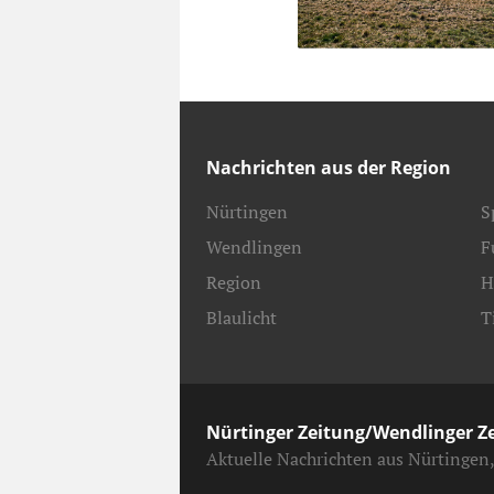
Nachrichten aus der Region
Nürtingen
S
Wendlingen
F
Region
H
Blaulicht
T
Nürtinger Zeitung/Wendlinger Z
Aktuelle Nachrichten aus Nürtingen