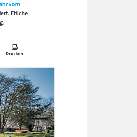
ahr vom
rt. Etliche
g.
Drucken