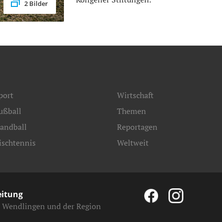
2 Bilder
port
Wirtschaft
ußball
Themen
andball
Reportagen
ischtennis
Weltweit
eitung
, Wendlingen und der Region