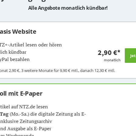
Alle Angebote monatlich kündbar!
Basis Website
TZ+-Artikel lesen oder hören
2,90 €
*
ich kündbar
yPal bezahlen
monatlich
Monat
2,90 €
, 3 weitere Monate für
9,90 €
mtl., danach
12,30 €
mtl.
Voll mit E-Paper
rtikel auf NTZ.de lesen
 Tag
(Mo.-Sa.) die digitale Zeitung als E-
inklusive Zeitungsarchiv
nd Ausgabe als E-Paper
 am Wochenende