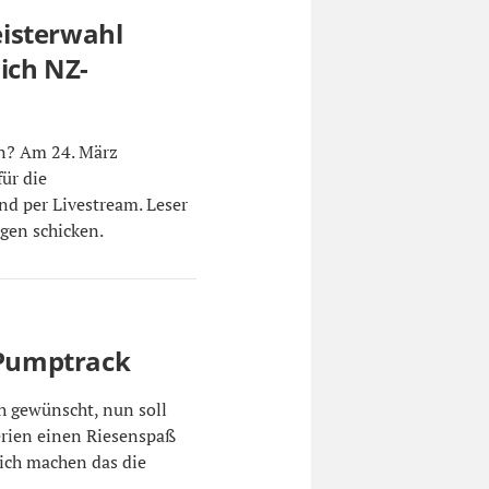
isterwahl
sich NZ-
in? Am 24. März
für die
nd per Livestream. Leser
gen schicken.
Pumptrack
h gewünscht, nun soll
rien einen Riesenspaß
lich machen das die