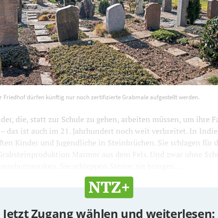
f dürfen künftig nur noch zertifizierte Grabmale aufgestellt w
Friedhof dürfen künftig nur noch zertifizierte Grabmale aufgestellt werden.
r, die, statt zur Schule zu gehen, arbeiten müssen, um ihre F
– das ist auch im 21. Jahrhundert noch weit verbreitet. In Ind
ften Kinder und Jugendliche in Steinbrüchen. Sie schlagen für d
Grabsteinproduktion Marmor aus dem Fels. Und zwar ohne Sch
schutzmasken. Sie schleppen Steine, sie bringen ...
Jetzt Zugang wählen und weiterlesen: