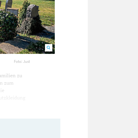
erden. Foto: Just
700
Foto: Just
amilien zu
ien zum
ie
utzkleidung