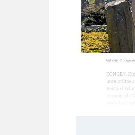
Auf dem Köngener Friedho
Auf dem Köngener 
359
KÖNGEN. Kinde
unterstützen 
Beispiel schu
europäische 
und ohne Atem