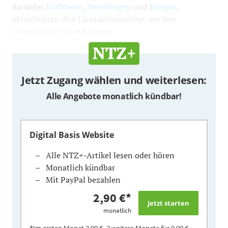
darunter
Kirchheim
,
Wendlingen
und
Köngen
,
aktualisieren ihre Lärmaktionspläne, um den
Verkehrslärm zu reduzieren
Jetzt Zugang wählen und weiterlesen:
Alle Angebote monatlich kündbar!
Digital Basis Website
Alle NTZ+-Artikel lesen oder hören
Monatlich kündbar
Mit PayPal bezahlen
2,90 €
*
monatlich
*Im ersten Monat
2,90 €
, 3 weitere Monate für
9,90 €