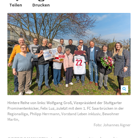
Teilen
Drucken
Hintere Reihe von links: Wolfgang Groß, Vizepräsident
Hintere Reihe von links: Wolfgang Groß, Vizepräsident der Stuttgarter
der Stuttgarter Prominentenkicker, Felix Luz, zuletzt
Prominentenkicker, Felix Luz, zuletzt mit dem 1. FC Saarbrücken in der
mit dem 1. FC Saarbrücken in der Regionalliga, Philipp
Regionalliga, Philipp Herrmann, Vorstand Leben inklusiv, Bewohner
Martin,
Herrmann, Vorstand Leben inklusiv, Bewohner Martin,
Foto: Johannes Aigner
Foto: Johannes Aigner
1200
800