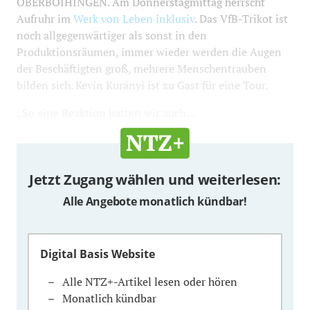
OBERBOIHINGEN. Am Donnerstagmittag herrscht
Aufruhr im
Werk von Leben inklusiv
. Das VfB-Trikot ist
noch allgegenwärtiger als sonst in den
Produktionsräumen, immer wieder werden die Augen
der Beschäftigten groß, mehrere Menschentrauben
bilden sich. Kevin Kurányi ist zu Gast für eine Tour.
„So eine Reaktion hatten wir auch ...
Jetzt Zugang wählen und weiterlesen:
Alle Angebote monatlich kündbar!
Digital Basis Website
Alle NTZ+-Artikel lesen oder hören
Monatlich kündbar