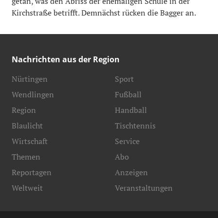
getan, was den Abriss der ehemaligen Schule in der
Kirchstraße betrifft. Demnächst rücken die Bagger an.
Nachrichten aus der Region
Nürtingen
Sport
Wendlingen
Fußball
Region
Handball
Blaulicht
Tischtennis
Wirtschaft
Service
Themen
Abo
Reportagen
Anzeigen
Weltweit
Veranstaltungen