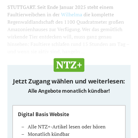
STUTTGART. Seit Ende Januar 2025 steht einem
Faultierweibchen in der
Wilhelma
die komplette
Regenwaldlandschaft des 1100 Quadratmeter großen
Amazonienhauses zur Verfügung. Wer das gemütlich
wirkende Tier entdecken will, muss ganz genau
hinsehen: Faultiere schlafen rund 15 Stunden am Tag –
und wenn sie aktiv sind, hangeln ...
Jetzt Zugang wählen und weiterlesen:
Alle Angebote monatlich kündbar!
Digital Basis Website
Alle NTZ+-Artikel lesen oder hören
Monatlich kündbar