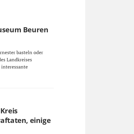
tmuseum Beuren
rnester basteln oder
des Landkreises
t interessante
 Kreis
aftaten, einige