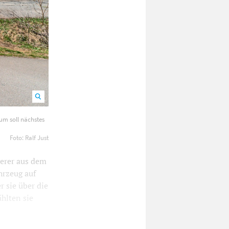
e dem
um soll nächstes
Reutlingen
Foto: Ralf Just
erer aus dem
hrzeug auf
 sie über die
hlten sie