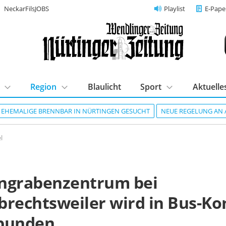
NeckarFilsJOBS
Playlist
E-Pape
Region
Blaulicht
Sport
Aktuelle
R EHEMALIGE BRENNBAR IN NÜRTINGEN GESUCHT
NEUE REGELUNG AN 
l
n
ngrabenzentrum bei
brechtsweiler wird in Bus-Ko
bunden.