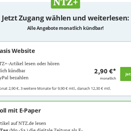
Jetzt Zugang wählen und weiterlesen:
Alle Angebote monatlich kündbar!
Basis Website
TZ+-Artikel lesen oder hören
2,90 €
*
ich kündbar
yPal bezahlen
monatlich
Monat
2,90 €
, 3 weitere Monate für
9,90 €
mtl., danach
12,30 €
mtl.
Voll mit E-Paper
rtikel auf NTZ.de lesen
 Tag
(Mo.-Sa.) die digitale Zeitung als E-