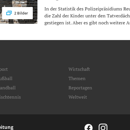
In der Statistik des Polizeipräsidiums Reu
2 Bilder
die Zahl der Kinder unter den Tatverdäch
gestiegen ist. Aber es gibt noch weitere A
port
Wirtschaft
ußball
Themen
andball
Reportagen
ischtennis
Weltweit
eitung