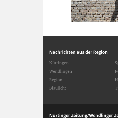
Nachrichten aus der Region
Nürtingen
S
Wendlingen
F
Region
H
Blaulicht
T
Nürtinger Zeitung/Wendlinger Z