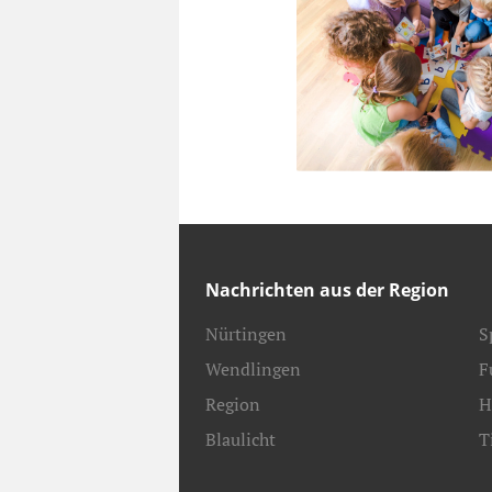
Nachrichten aus der Region
Nürtingen
S
Wendlingen
F
Region
H
Blaulicht
T