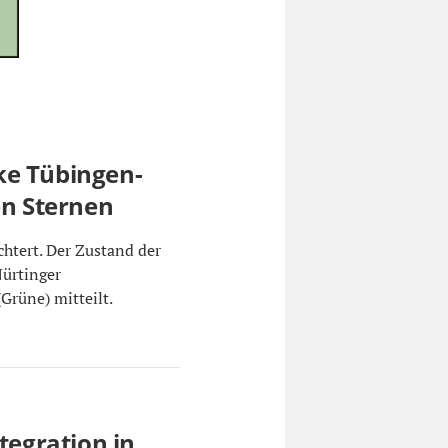
ke Tübingen-
en Sternen
chtert. Der Zustand der
Nürtinger
Grüne) mitteilt.
tegration in