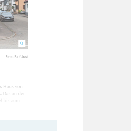
Foto: Ralf Just
Der gebürtige US-Amerikaner Thomas Willis hat die Tradition 
s Haus von
. Das an der
l bis zum