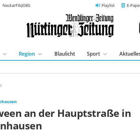
NeckarFilsJOBS
Playlist
E-Pape
Region
Blaulicht
Sport
Aktuelle
l
enhausen
ween an der Hauptstraße in
enhausen