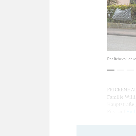
Das liebevoll dek
FRICKENHAUSE
Familie Willi
Hauptstraße 
First auf
Hal