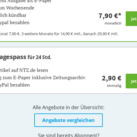
nd Ausgabe als E-Paper
 am Wochenende
7,90 €
*
ich kündbar
ypal bezahlen
monatlich
Monat
7,90 €
, 3 weitere Monate für
14,90 €
mtl., danach
29,90 €
mtl.
Tagespass
für 24 Std.
rtikel auf NTZ.de lesen
2,90 €
 zum E-Paper inklusive Zeitungsarchiv
yPal bezahlen
einmalig
Alle Angebote in der Übersicht:
Angebote vergleichen
Sie sind bereits Abonnent?