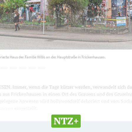
orierte Haus der Familie Willis an der Hauptstraße in Frickenhausen.
N. Immer, wenn die Tage kürzer werden, verwandelt sich da
s aus Frickenhausen in einen Ort des Grauens und des Gruselns
gelegene Anwesen wird hollywoodreif dekoriert und vom Socke
loween
eingestellt.