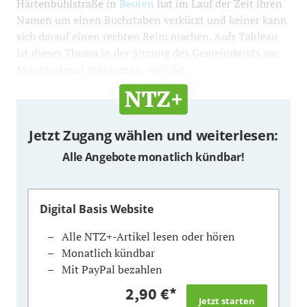
Härtenbühlstraße in
Beuren
hat im Lauf der Zeit ihren
Namen um einen Buchstaben verkürzt und keiner kann
sich darauf einen rechten Reim machen. Aufs Tableau
ist dieses Thema in der Sitzung des Gemeinderats am
Montagabend gekommen, weil die ...
Jetzt Zugang wählen und weiterlesen:
Alle Angebote monatlich kündbar!
Digital Basis Website
Alle NTZ+-Artikel lesen oder hören
Monatlich kündbar
Mit PayPal bezahlen
2,90 €
*