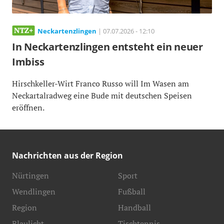
Neckartenzlingen
| 07.07.2026 - 12:10
In Neckartenzlingen entsteht ein neuer
Imbiss
Hirschkeller-Wirt Franco Russo will Im Wasen am
Neckartalradweg eine Bude mit deutschen Speisen
eröffnen.
Nachrichten aus der Region
Nürtingen
Sport
Wendlingen
Fußball
Region
Handball
Blaulicht
Tischtennis