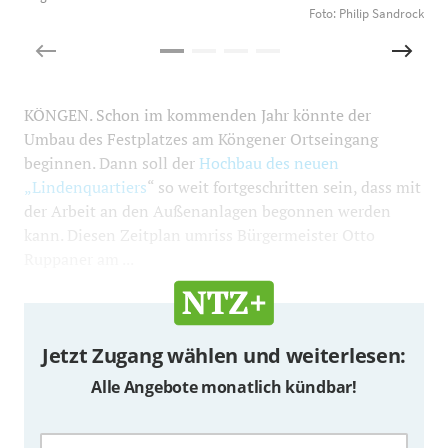
Foto: Philip Sandrock
KÖNGEN. Schon im kommenden Jahr könnte der
Umbau des Festplatzes am Köngener Ortseingang
beginnen. Dann soll der
Hochbau des neuen
„Lindenquartiers
“ so weit fortgeschritten sein, dass mit
der Arbeit an den Außenanlagen begonnen werden
kann. Diesen Zeitplan umriss Bürgermeister Otto
Ruppaner am ...
Jetzt Zugang wählen und weiterlesen:
Alle Angebote monatlich kündbar!