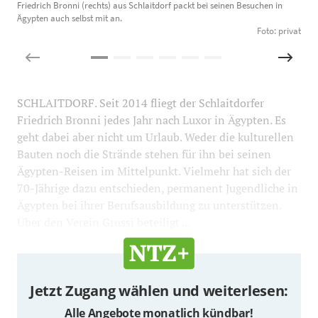
Friedrich Bronni (rechts) aus Schlaitdorf packt bei seinen Besuchen in
F
Ägypten auch selbst mit an.
e
Foto: privat
SCHLAITDORF. Seit 2014 fliegt der Schlaitdorfer
Friedrich Bronni jedes Jahr nach Luxor in Ägypten. Es
geht dabei aber nicht um Urlaub. Weder die kulturellen
Bauten noch die Strände stehen für ihn bei seinen
Ägypten-Reisen im Mittelpunkt. Vielmehr hat sich der
70-Jährige dazu entschieden, permanent Jugendliche in
Ägypten bei ihrer Berufsausbildung zu unterstützen.
Über den Verein Grussi beteiligt ...
Jetzt Zugang wählen und weiterlesen:
Alle Angebote monatlich kündbar!