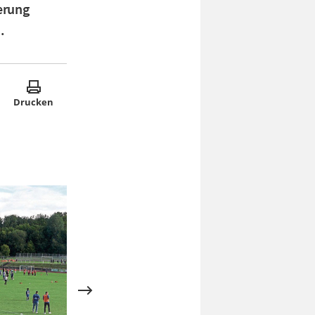
erung
s
.
Drucken