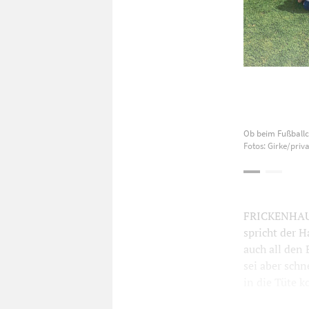
Ob beim Fußballca
Fotos: Girke/priva
FRICKENHAUSE
spricht der H
auch all den
sei aber schn
in die Tüte k