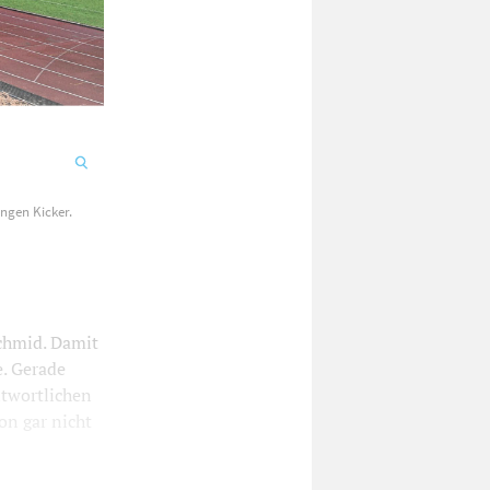
ngen Kicker.
chmid. Damit
e. Gerade
ntwortlichen
on gar nicht