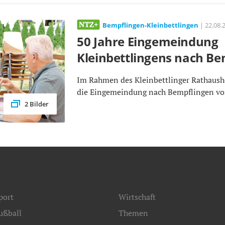
Bempflingen-Kleinbettlingen
| 22.08.2
50 Jahre Eingemeindung
Kleinbettlingens nach Be
Im Rahmen des Kleinbettlinger Rathaush
die Eingemeindung nach Bempflingen vor
2 Bilder
port
Wirtschaft
ußball
Themen