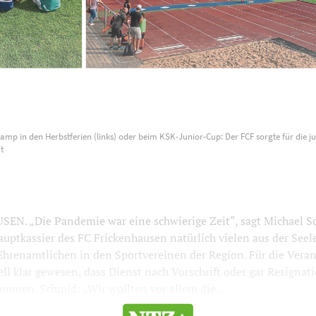
mp in den Herbstferien (links) oder beim KSK-Junior-Cup: Der FCF sorgte für die ju
t
N. „Die Pandemie war eine schwierige Zeit“, sagt Michael S
auptkassier des FC Frickenhausen natürlich vielen aus der Seel
 Ehrenamtlichen in den Sportvereinen der Region. Für die Vera
ell klar gewesen, dass Dienst nach Vorschrift oder gar Resignati
ommen. Schmid: „Wir wollten vor allem die ...