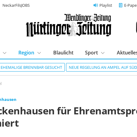
NeckarFilsJOBS
Playlist
E-Pape
Region
Blaulicht
Sport
Aktuelle
R EHEMALIGE BRENNBAR GESUCHT
NEUE REGELUNG AN AMPEL AUF SÜ
l
enhausen
ickenhausen für Ehrenamtspr
iert