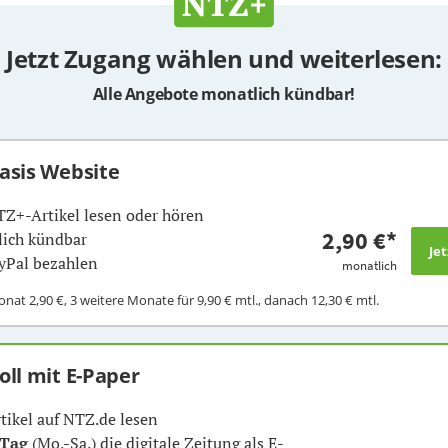
Jetzt Zugang wählen und weiterlesen:
Alle Angebote monatlich kündbar!
Basis Website
TZ+-Artikel lesen oder hören
2,90 €
*
ich kündbar
yPal bezahlen
monatlich
Monat
2,90 €
, 3 weitere Monate für
9,90 €
mtl., danach
12,30 €
mtl.
Voll mit E-Paper
rtikel auf NTZ.de lesen
 Tag
(Mo.-Sa.) die digitale Zeitung als E-