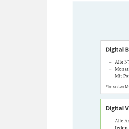
Digital 
Alle N
Monatl
Mit Pa
*Im ersten 
Digital 
Alle A
Jeden