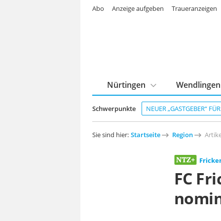
Abo
Anzeige aufgeben
Traueranzeigen
Nürtingen
Wendlingen
Schwerpunkte
NEUER „GASTGEBER“ FÜ
Sie sind hier:
Startseite
Region
Artike
Frick
FC Fr
nomin