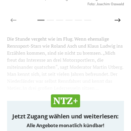
Foto: Joachim Osswald
Die Stunde vergeht wie im Flug. Wenn ehemalige
Rennsport-Stars wie Roland Asch und Klaus Ludwig ins
Erzählen kommen, sind sie nicht zu bremsen. „Mich
freut das Interesse an drei Motorsportlern, die
miteinander quatschen“, sagt Moderator Martin Utberg.
Man kennt sich, ist seit vielen Jahren befreundet. Der
Niederländer war selbst Rennfahrer und kennt das
Metier. In drei großen Ledersesseln sitzen ...
Jetzt Zugang wählen und weiterlesen:
Alle Angebote monatlich kündbar!