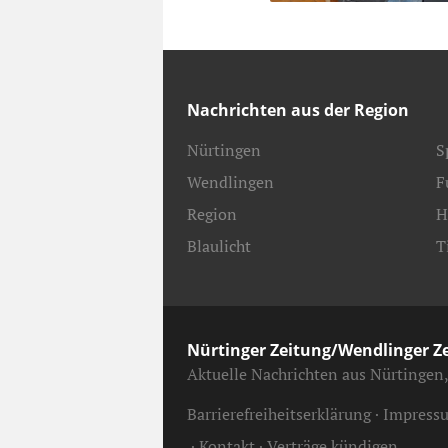
Nachrichten aus der Region
Nürtingen
S
Wendlingen
F
Region
H
Blaulicht
T
Nürtinger Zeitung/Wendlinger Z
Aktuelle Nachrichten aus Nürtingen
Barrierefreiheitserklärung
Impress
Kontakt
Verträge kündigen