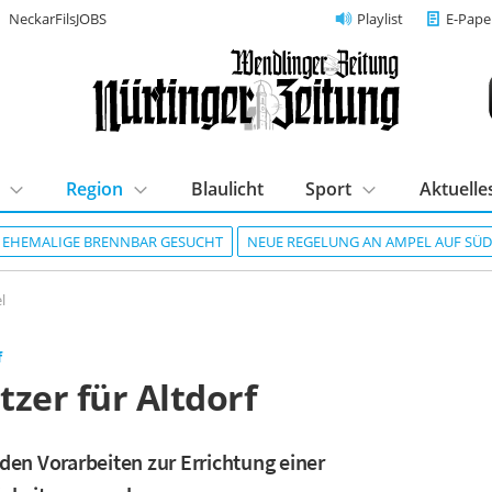
NeckarFilsJOBS
Playlist
E-Pape
Region
Blaulicht
Sport
Aktuelle
R EHEMALIGE BRENNBAR GESUCHT
NEUE REGELUNG AN AMPEL AUF SÜ
l
f
itzer für Altdorf
den Vorarbeiten zur Errichtung einer