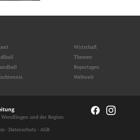
port
Wirtschaft
ußball
Themen
andball
Reportagen
ischtennis
Weltweit
eitung
, Wendlingen und der Region
um
Datenschutz
AGB