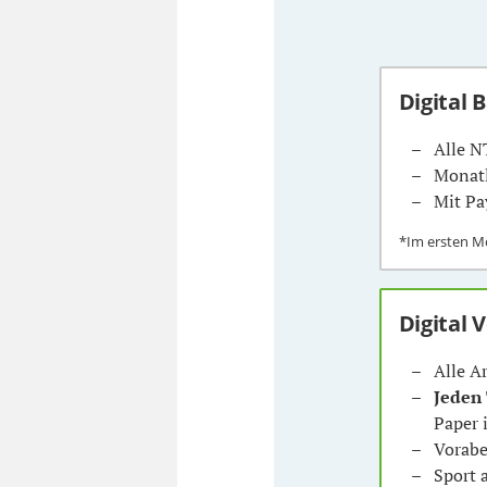
Digital 
Alle N
Monatl
Mit Pa
*Im ersten 
Digital 
Alle A
Jeden
Paper 
Vorabe
Sport