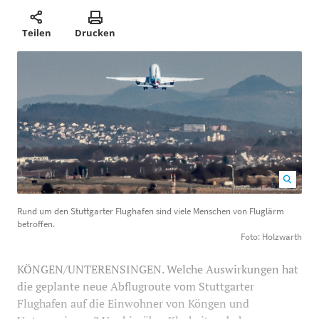
Teilen
Drucken
Rund um den Stuttgarter Flughafen sind viele
Rund um den Stuttgarter Flughafen sind viele Menschen von Fluglärm
Menschen von Fluglärm betroffen. Foto: Holzwarth
700
betroffen.
320
Foto: Holzwarth
KÖNGEN/UNTERENSINGEN. Welche Auswirkungen hat
die geplante neue Abflugroute vom Stuttgarter
Flughafen auf die Einwohner von Köngen und