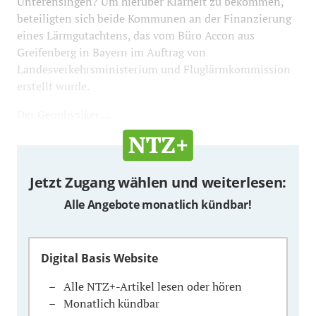
Unterensingen? Um hierüber Klarheit zu bekommen,
beteiligten sich beide Kommunen an der Finanzierung
eines Lärmgutachtens, das vom Büro Accon aus
Greifenberg in Bayern im Auftrag von
Landesverkehrsministerium und Fluglärmkommission
erstellt wurde.
Der Geophysiker ...
Jetzt Zugang wählen und weiterlesen:
Alle Angebote monatlich kündbar!
Digital Basis Website
Alle NTZ+-Artikel lesen oder hören
Monatlich kündbar