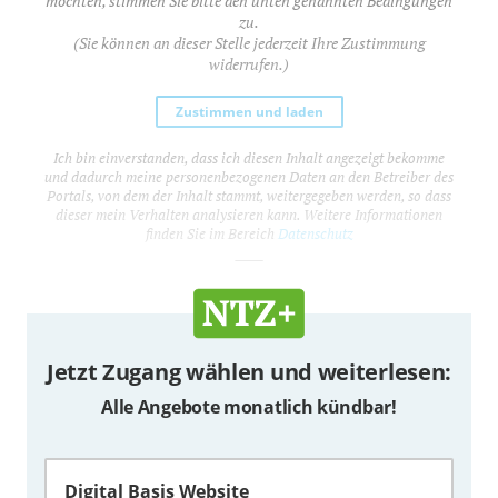
möchten, stimmen Sie bitte den unten genannten Bedingungen
zu.
(Sie können an dieser Stelle jederzeit Ihre Zustimmung
widerrufen.)
Zustimmen und laden
Ich bin einverstanden, dass ich diesen Inhalt angezeigt bekomme
und dadurch meine personenbezogenen Daten an den Betreiber des
Portals, von dem der Inhalt stammt, weitergegeben werden, so dass
dieser mein Verhalten analysieren kann. Weitere Informationen
finden Sie im Bereich
Datenschutz
_____
Jetzt Zugang wählen und weiterlesen:
Alle Angebote monatlich kündbar!
Digital Basis Website