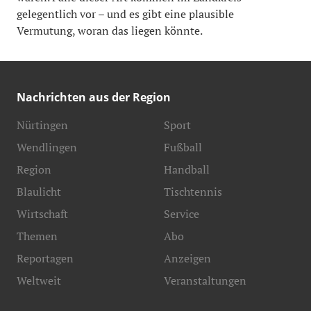
gelegentlich vor – und es gibt eine plausible
Vermutung, woran das liegen könnte.
Nachrichten aus der Region
Nürtingen
Sport
Wendlingen
Fußball
Region
Handball
Blaulicht
Tischtennis
Wirtschaft
Service
Themen
Abo
Reportagen
Anzeigen
Weltweit
Veranstaltungen