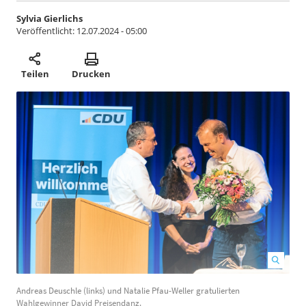
Sylvia Gierlichs
Veröffentlicht:
12.07.2024 - 05:00
Teilen
Drucken
Andreas Deuschle (links) und Natalie Pfau-Weller gratulierten
D
Wahlgewinner David Preisendanz.