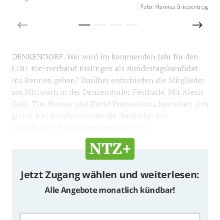
Foto: Hannes Griepentrog
DENKENDORF. Wer wird im kommenden Jahr für den
CDU-Kreisverband Esslingen als Bundestagskandidat
ins Rennen gehen? Darüber entschieden die Mitglieder
am Mittwoch in der Denkendorfer Festhalle. Mit Alexis
Gula, Tim Hauser und David Preisendanz bewarben sich
gleich drei Kandidaten um die Nachfolge des
langjährigen Bundestagsabgeordneten
Jetzt Zugang wählen und weiterlesen:
Alle Angebote monatlich kündbar!