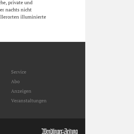
he, private und
er nachts nicht
lerorten illuminierte
Service
Abo
Anzeigen
Veranstaltungen