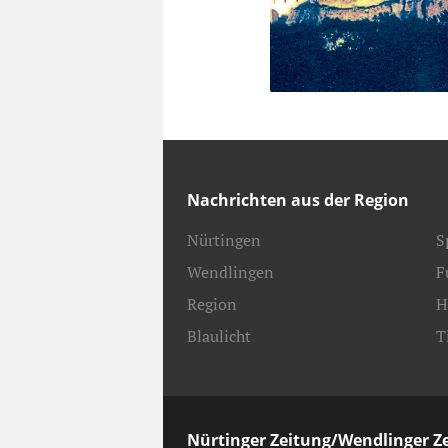
Nachrichten aus der Region
Nürtingen
S
Wendlingen
F
Region
H
Blaulicht
T
Nürtinger Zeitung/Wendlinger Z