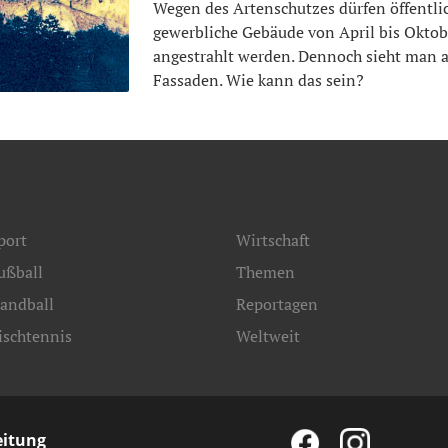
Wegen des Artenschutzes dürfen öffentlic
gewerbliche Gebäude von April bis Oktob
angestrahlt werden. Dennoch sieht man al
Fassaden. Wie kann das sein?
port
Wirtschaft
ußball
Themen
andball
Reportagen
ischtennis
Weltweit
eitung