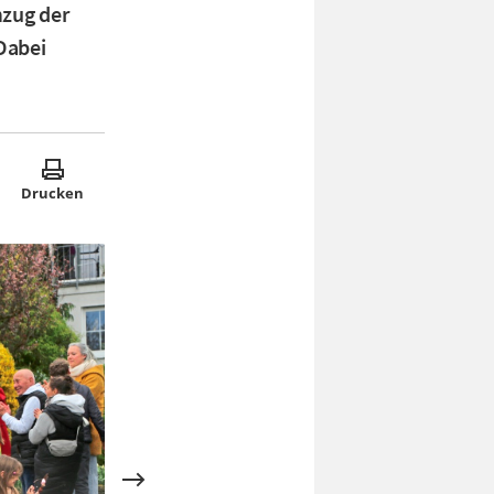
mzug der
Dabei
Drucken