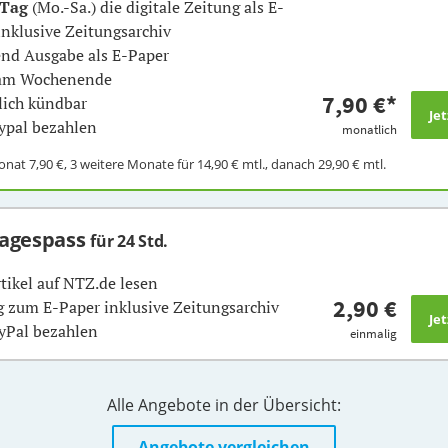
 Tag
(Mo.-Sa.) die digitale Zeitung als E-
inklusive Zeitungsarchiv
nd Ausgabe als E-Paper
 am Wochenende
7,90 €
*
ich kündbar
ypal bezahlen
monatlich
Monat
7,90 €
, 3 weitere Monate für
14,90 €
mtl., danach
29,90 €
mtl.
Tagespass
für 24 Std.
rtikel auf NTZ.de lesen
2,90 €
 zum E-Paper inklusive Zeitungsarchiv
yPal bezahlen
einmalig
Alle Angebote in der Übersicht:
Angebote vergleichen