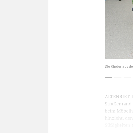
Die Kinder aus de
ALTENRIET. D
Straßenrand 
beim Möbelha
hinzieht, de
Süßigkeiten z