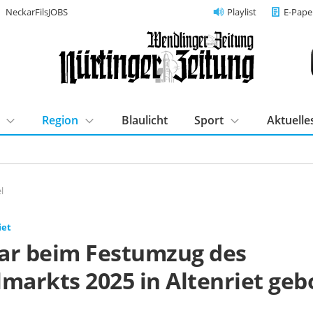
NeckarFilsJOBS
Playlist
E-Pape
Region
Blaulicht
Sport
Aktuelle
l
iet
ar beim Festumzug des
lmarkts 2025 in Altenriet geb