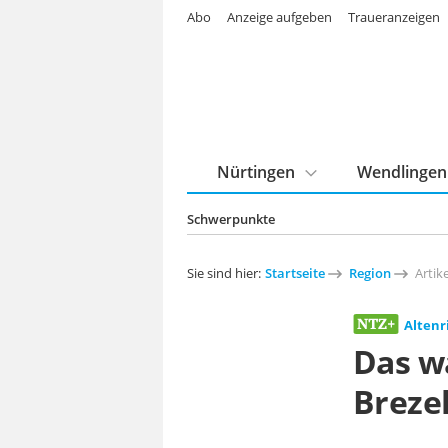
Abo
Anzeige aufgeben
Traueranzeigen
Nürtingen
Wendlingen
Schwerpunkte
Sie sind hier:
Startseite
Region
Artike
Altenr
Das w
Breze