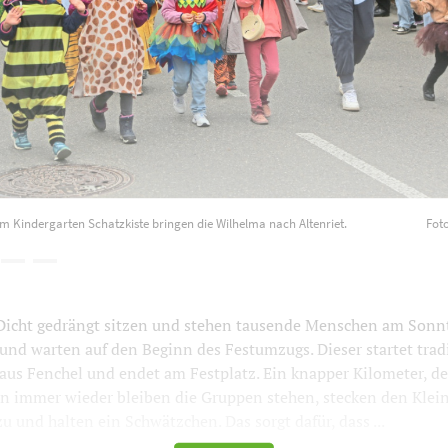
m Kindergarten Schatzkiste bringen die Wilhelma nach Altenriet.
Foto
icht gedrängt sitzen und stehen tausende Menschen am Sonn
und warten auf den Beginn des Festumzugs. Dieser startet tra
us Fenchel und endet am Festplatz. Ein knapper Kilometer, der
nn immer wieder bleiben die Gruppen stehen, stecken den Klein
u und halten ein Schwätzchen. Das sorgt dafür, dass ...