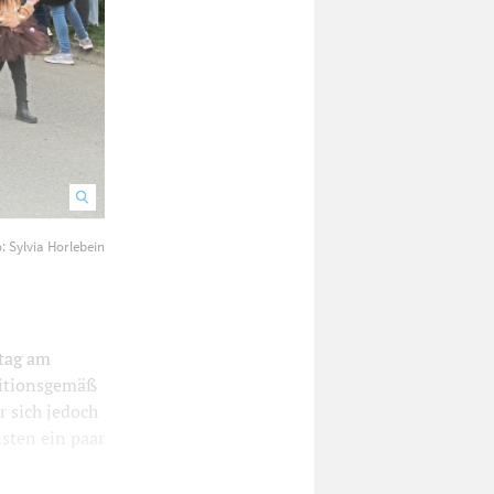
: Sylvia Horlebein
Auch vor der eigenen Haustür gibt es Dinge zu bemängeln.
tag am
ditionsgemäß
 sich jedoch
sten ein paar