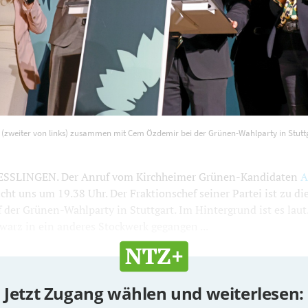
arz (zweiter von links) zusammen mit Cem Özdemir bei der 
(zweiter von links) zusammen mit Cem Özdemir bei der Grünen-Wahlparty in Stuttg
Stuttgart. Foto: Lena Lux
1200
800
SSLINGEN. Der Anruf vom Kirchheimer Grünen-Kandidaten
A
cht uns um 19.38 Uhr. Der Fraktionschef seiner Partei ist zu d
 der Grünen-Wahlparty in Stuttgart. Im Hintergrund ist es laut.
arz in ein anderes Stockwerk gegangen ...
Jetzt Zugang wählen und weiterlesen: