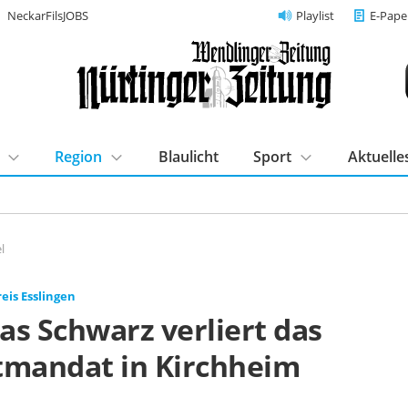
NeckarFilsJOBS
Playlist
E-Pape
Region
Blaulicht
Sport
Aktuelle
l
eis Esslingen
as Schwarz verliert das
tmandat in Kirchheim