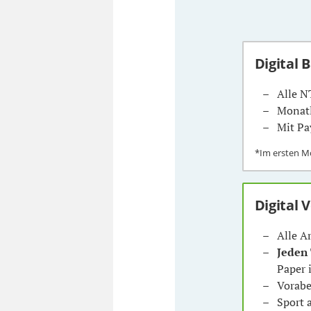
Digital 
Alle N
Monatl
Mit Pa
*Im ersten 
Digital 
Alle A
Jeden
Paper 
Vorabe
Sport