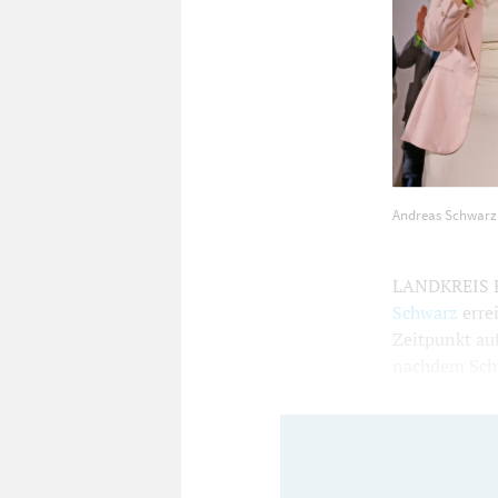
Andreas Schw
Andreas Schwarz 
Wahlparty in 
LANDKREIS E
Schwarz
errei
Zeitpunkt auf
nachdem Schw