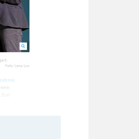
Grünen-
art.
Foto: Lena Lux
ndreas
iesem
 Erst