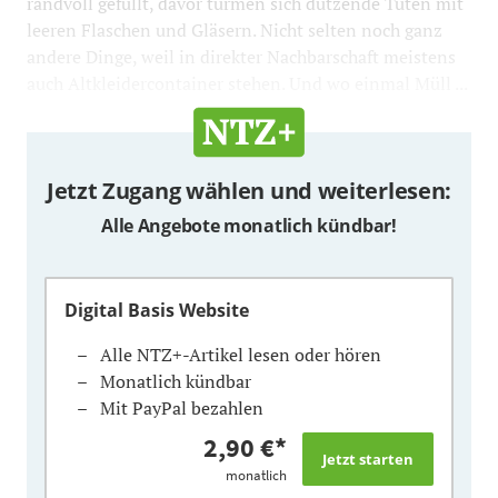
randvoll gefüllt, davor türmen sich dutzende Tüten mit
leeren Flaschen und Gläsern. Nicht selten noch ganz
andere Dinge, weil in direkter Nachbarschaft meistens
auch Altkleidercontainer stehen. Und wo einmal Müll ...
Jetzt Zugang wählen und weiterlesen:
Alle Angebote monatlich kündbar!
Digital Basis Website
Alle NTZ+-Artikel lesen oder hören
Monatlich kündbar
Mit PayPal bezahlen
2,90 €
*
monatlich