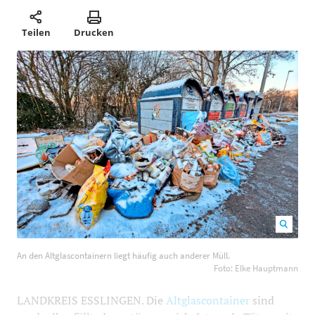
Teilen
Drucken
An den Altglascontainern liegt häufig auch anderer
An den Altglascontainern liegt häufig auch anderer Müll.
Müll. Foto: Elke Hauptmann
1200
800
Foto: Elke Hauptmann
LANDKREIS ESSLINGEN. Die
Altglascontainer
sind