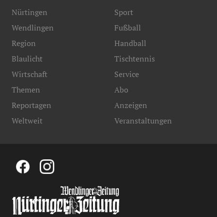
Nürtingen
Sport
Wendlingen
Fußball
Region
Handball
Blaulicht
Tischtennis
Wirtschaft
Service
Themen
Abo
Reportagen
Anzeigen
Weltweit
Veranstaltungen