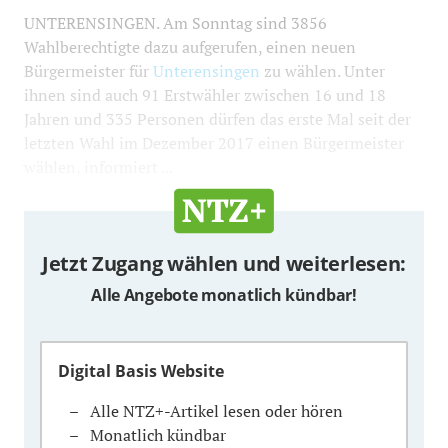
UNTERENSINGEN. Am Sonntag sind 3856
Wahlberechtigte dazu aufgerufen, einen neuen
Bürgermeister für
Unterensingen
zu wählen. Unter
ihnen sind auch 91 Erstwähler zwischen 16 und 18
Jahren und 335 Personen dürfen das erste Mal seit der
letzten Wahl im Dezember 2017 einen Bürgermeister
wählen, informiert ...
Jetzt Zugang wählen und weiterlesen:
Alle Angebote monatlich kündbar!
Digital Basis Website
Alle NTZ+-Artikel lesen oder hören
Monatlich kündbar