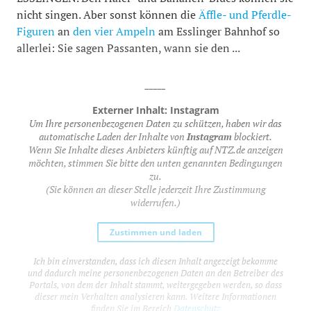
nicht singen. Aber sonst können die
Äffle- und Pferdle-
Figuren
an
den vier Ampeln
am Esslinger Bahnhof so
allerlei: Sie sagen Passanten, wann sie den ...
_____
Externer Inhalt: Instagram
Um Ihre personenbezogenen Daten zu schützen, haben wir das
automatische Laden der Inhalte von
Instagram
blockiert.
Wenn Sie Inhalte dieses Anbieters künftig auf NTZ.de anzeigen
möchten, stimmen Sie bitte den unten genannten Bedingungen
zu.
(Sie können an dieser Stelle jederzeit Ihre Zustimmung
widerrufen.)
Zustimmen und laden
Ich bin einverstanden, dass ich diesen Inhalt angezeigt bekomme
und dadurch meine personenbezogenen Daten an den Betreiber des
Portals, von dem der Inhalt stammt, weitergegeben werden, so dass
dieser mein Verhalten analysieren kann. Weitere Informationen
finden Sie im Bereich
Datenschutz