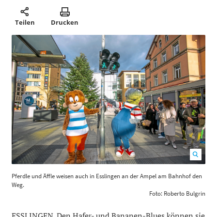
Teilen
Drucken
Pferdle und Äffle weisen auch in Esslingen an der
Pferdle und Äffle weisen auch in Esslingen an der Ampel am Bahnhof den
Ampel am Bahnhof den Weg. Foto: Roberto Bulgrin
Weg.
1200
800
Foto: Roberto Bulgrin
ESSLINGEN. Den Hafer- und Bananen-Blues können sie