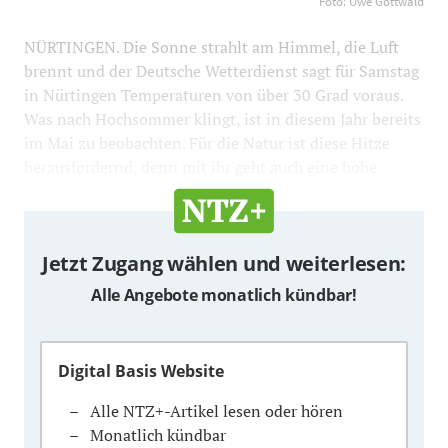
800
Foto: Uwe Gottwald
NÜRTINGEN. Die Sonne strahlt am Himmel, die Luft
brennt und der Deutsche Wetterdienst sagt für Samstag
in Nürtingen Temperaturen von über 30 Grad voraus.
Was nach Hochsommer klingt, ist in diesem Jahr bereits
im Mai zu beobachten. Für die Natur ist diese Hitze
herausfordernd, denn mit ihr geht auch eine hohe
Jetzt Zugang wählen und weiterlesen:
Alle Angebote monatlich kündbar!
Digital Basis Website
Alle NTZ+-Artikel lesen oder hören
Monatlich kündbar