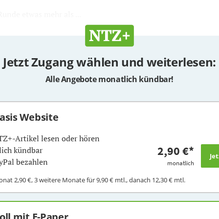
unde etwas mehr als ...
Jetzt Zugang wählen und weiterlesen:
Alle Angebote monatlich kündbar!
Basis Website
TZ+-Artikel lesen oder hören
2,90 €
*
ich kündbar
yPal bezahlen
monatlich
Monat
2,90 €
, 3 weitere Monate für
9,90 €
mtl., danach
12,30 €
mtl.
Voll mit E-Paper