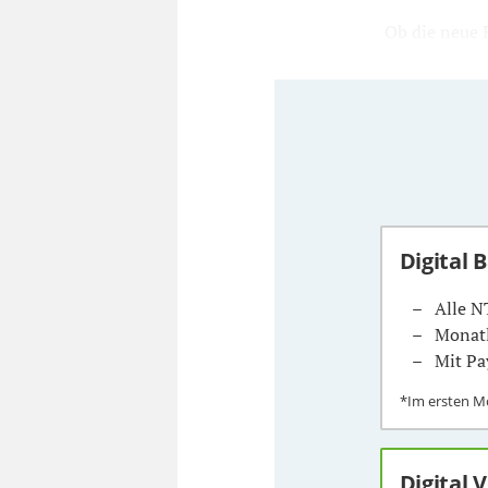
Ob die neue R
Digital 
Alle N
Monatl
Mit Pa
*Im ersten 
Digital 