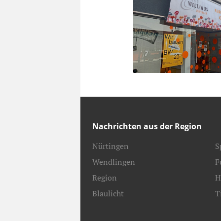
Nachrichten aus der Region
Nürtingen
S
Wendlingen
F
Region
H
Blaulicht
T