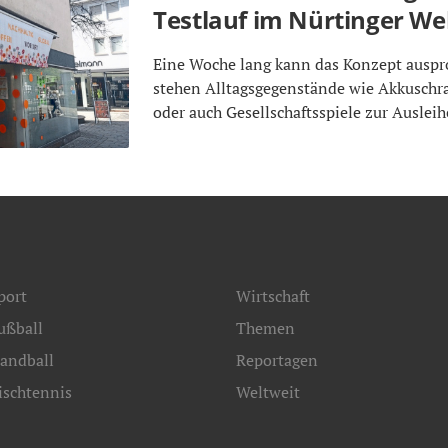
Testlauf im Nürtinger We
Eine Woche lang kann das Konzept auspr
stehen Alltagsgegenstände wie Akkusch
oder auch Gesellschaftsspiele zur Ausleih
port
Wirtschaft
ußball
Themen
andball
Reportagen
ischtennis
Weltweit