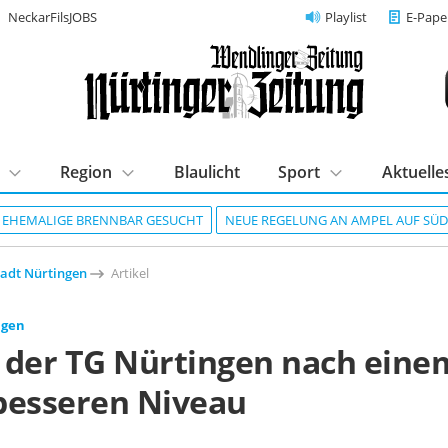
NeckarFilsJOBS
Playlist
E-Pape
Region
Blaulicht
Sport
Aktuelle
R EHEMALIGE BRENNBAR GESUCHT
NEUE REGELUNG AN AMPEL AUF SÜ
tadt Nürtingen
Artikel
ngen
 der TG Nürtingen nach eine
besseren Niveau