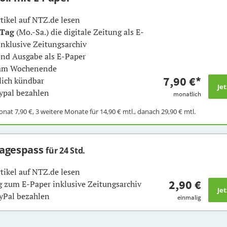
rtikel auf NTZ.de lesen
 Tag
(Mo.-Sa.) die digitale Zeitung als E-
inklusive Zeitungsarchiv
nd Ausgabe als E-Paper
 am Wochenende
7,90 €
*
ich kündbar
ypal bezahlen
monatlich
Monat
7,90 €
, 3 weitere Monate für
14,90 €
mtl., danach
29,90 €
mtl.
Tagespass
für 24 Std.
rtikel auf NTZ.de lesen
2,90 €
 zum E-Paper inklusive Zeitungsarchiv
yPal bezahlen
einmalig