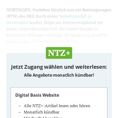
NÜRTINGEN. Nachdem kürzlich erst ein Rettungswagen
(RTW) des DRK durch einen
Verkehrsunfall in
Denkendorf
ausfiel, folgte am Donnerstagabend ein
neuer, ungewöhnlicher Fall. Bei einem Einsatz in
Kirchheim-Ötlingen versorgte die Besatzung des RTW
gerade einen Patienten außerhalb des ...
Jetzt Zugang wählen und weiterlesen:
Alle Angebote monatlich kündbar!
Digital Basis Website
Alle NTZ+-Artikel lesen oder hören
Monatlich kündbar