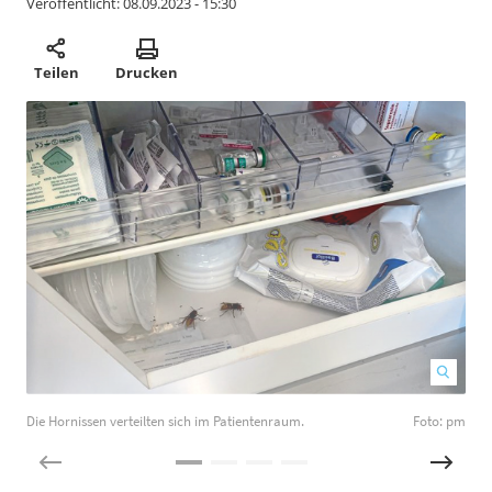
Veröffentlicht:
08.09.2023 - 15:30
Teilen
Drucken
Die Hornissen verteilten sich im Patientenraum.
Foto: pm
D