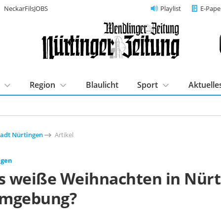
NeckarFilsJOBS
Playlist
E-Pape
Region
Blaulicht
Sport
Aktuelle
tadt Nürtingen
Artikel
ngen
es weiße Weihnachten in Nür
Umgebung?