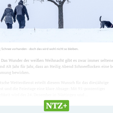
wenig Schnee vorhanden - doch das wird wohl nicht so bleiben.
g Schnee vorhanden - doch das wird wohl nicht so bleiben.
00
467
as Wunder der weißen Weihnacht gibt es zwar immer seltene
nd Alt Jahr für Jahr, dass an Heilig Abend Schneeflocken eine 
immung bewirken.
sche Wetterdienst erteilt diesem Wunsch für das diesjährige
t und die Feiertage eine klare Absage: Mit 95-prozentiger
hkeit wird der 24. Dezember in Nürtingen und ...