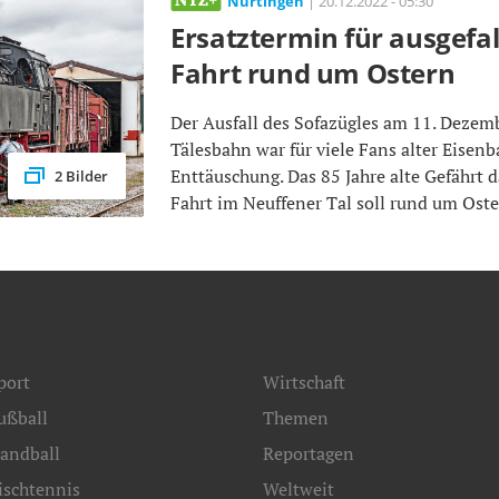
Nürtingen
| 20.12.2022 - 05:30
Ersatztermin für ausgefal
Fahrt rund um Ostern
Der Ausfall des Sofazügles am 11. Dezemb
Tälesbahn war für viele Fans alter Eisen
Enttäuschung. Das 85 Jahre alte Gefährt d
2 Bilder
Fahrt im Neuffener Tal soll rund um Ost
port
Wirtschaft
ußball
Themen
andball
Reportagen
ischtennis
Weltweit