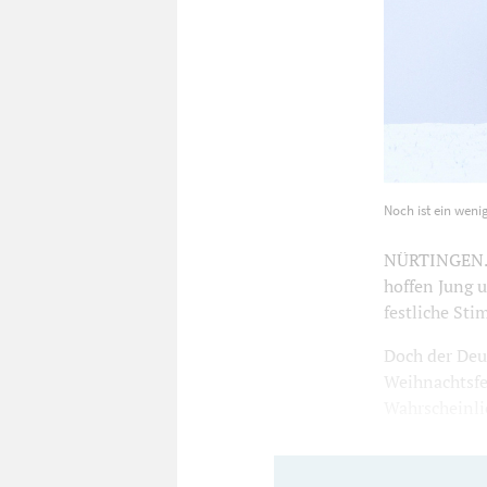
Noch ist ein 
Noch ist ein weni
Holzwarth
7
NÜRTINGEN. D
hoffen Jung u
festliche St
Doch der Deut
Weihnachtsfes
Wahrscheinlic