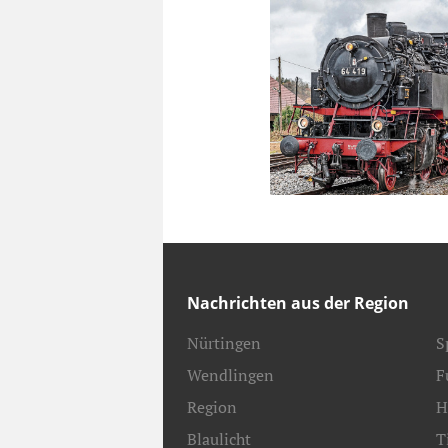
Nachrichten aus der Region
Nürtingen
S
Wendlingen
F
Region
H
Blaulicht
T