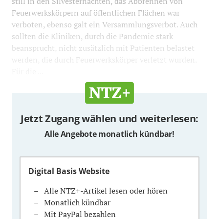
still in den Silvesternächten, das Abbrennen von
Feuerwerkskörpern auf öffentlichen Flächen war
verboten, ebenso galt ein Versammlungsverbot. Auch
sollten die Kliniken, durch die Pandemie stark
beansprucht, nicht zusätzlich mit Patienten belastet
werden, die durch Feuerwerkskörper verletzt wurden.
Für die ...
Jetzt Zugang wählen und weiterlesen:
Alle Angebote monatlich kündbar!
Digital Basis Website
Alle NTZ+-Artikel lesen oder hören
Monatlich kündbar
Mit PayPal bezahlen