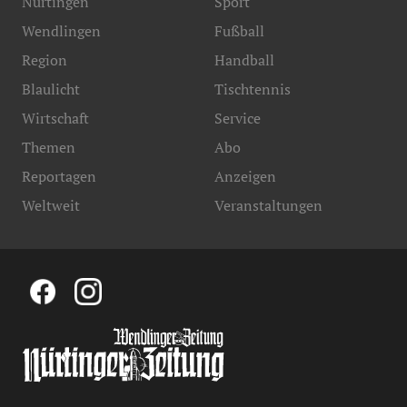
Nürtingen
Sport
Wendlingen
Fußball
Region
Handball
Blaulicht
Tischtennis
Wirtschaft
Service
Themen
Abo
Reportagen
Anzeigen
Weltweit
Veranstaltungen