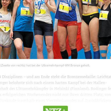
inger (Zweite von rechts) hat bei der Ultramehrkampf-WM Bronz
 (Zweite von rechts) hat bei der Ultramehrkampf-WM Bronze geholt.
1200
800
4 Disziplinen – und am Ende steht die Bronzemedaille: Leichta
inger belohnte sich nach einem harten Kampf bei der Hallen-
haft der Ultramehrkämpfer in Helsinki (Finnland). Rodinger fe
 erfolgreichen Wochenendes nicht nur ihren dritten Platz, son
trekorde innerhalb eines Vierzehnkampfes auf. Zurückblickend 