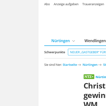
Abo
Anzeige aufgeben
Traueranzeigen
Nürtingen
Wendlingen
Schwerpunkte
NEUER „GASTGEBER“ FÜ
Sie sind hier:
Startseite
Nürtingen
S
Nürti
Chris
gewin
WM