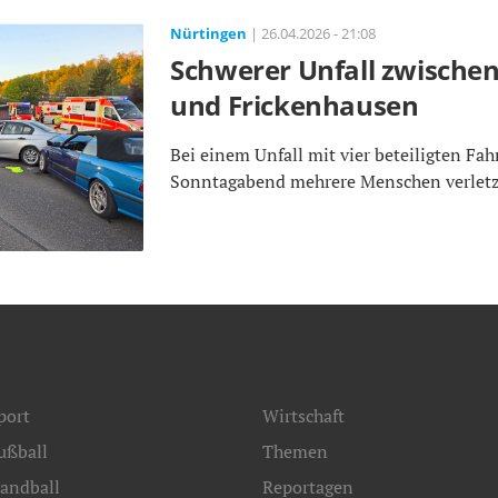
Nürtingen
| 26.04.2026 - 21:08
Schwerer Unfall zwische
und Frickenhausen
Bei einem Unfall mit vier beteiligten F
Sonntagabend mehrere Menschen verletz
port
Wirtschaft
ußball
Themen
andball
Reportagen