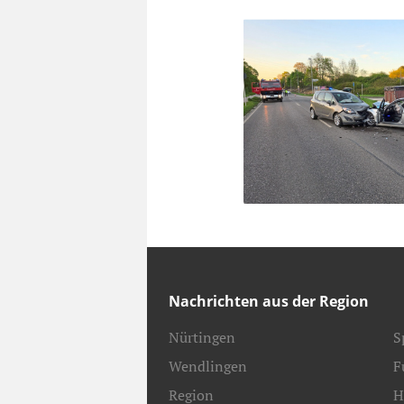
Nachrichten aus der Region
Nürtingen
S
Wendlingen
F
Region
H