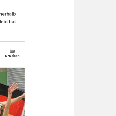
nnerhalb
lebt hat
Drucken