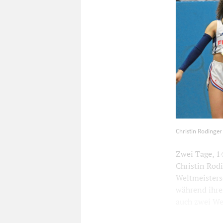
Christin Rod
Christin Rodinger
Foto: privat
Zwei Tage, 1
Christin Rod
Weltmeistersc
während ihres
auch zwei Wel