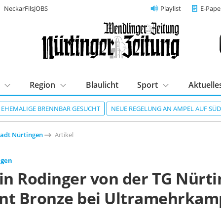
NeckarFilsJOBS
Playlist
E-Pape
Region
Blaulicht
Sport
Aktuelle
R EHEMALIGE BRENNBAR GESUCHT
NEUE REGELUNG AN AMPEL AUF SÜ
tadt Nürtingen
Artikel
ngen
tin Rodinger von der TG Nürt
nt Bronze bei Ultramehrkam