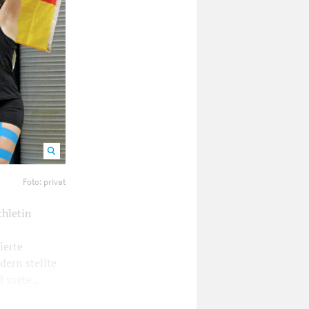
e geholt.
Foto: privat
thletin
ierte
dern stellte
sagte ...