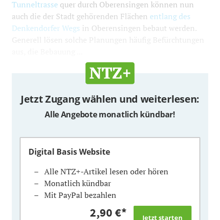
Tunneltrasse
quer durch Oberensingen können nun
auch die der Stadt gehörenden Flächen
entlang des
Denkendorfer Wegs
in Oberensingen bebaut werden.
Generell lösen solche Planungen häufig Befürchtungen
aus, die Bebauung ...
Jetzt Zugang wählen und weiterlesen:
Alle Angebote monatlich kündbar!
Digital Basis Website
Alle NTZ+-Artikel lesen oder hören
Monatlich kündbar
Mit PayPal bezahlen
2,90 €
*