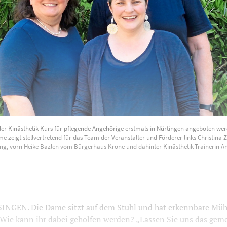
der Kinästhetik-Kurs für pflegende Angehörige erstmals in Nürtingen angeboten wer
e zeigt stellvertretend für das Team der Veranstalter und Förderer links Christina 
ung, vorn Heike Bazlen vom Bürgerhaus Krone und dahinter Kinästhetik-Trainerin An
GEN. Die Dame sitzt auf dem Stuhl und hat erkennbare Müh
 Wie kann ihr dabei geholfen werden? „Lassen Sie uns das ge