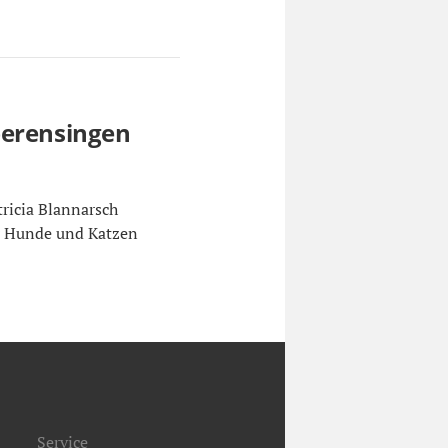
berensingen
tricia Blannarsch
ür Hunde und Katzen
Service