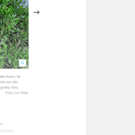
den kann, ist
Beim Aufstehen gemeinsam in die Bewegung gehen: Hier simulie
Zink von der
Situation nach dem Kinästhetik-Konzept.
gelika Hinz.
Foto: Lia Hiller
e,
meinsam