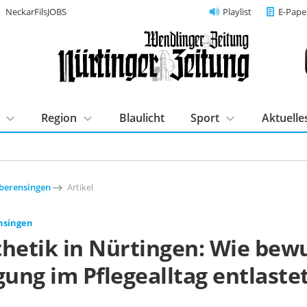
NeckarFilsJOBS
Playlist
E-Pape
Region
Blaulicht
Sport
Aktuelle
berensingen
Artikel
nsingen
thetik in Nürtingen: Wie bew
ung im Pflegealltag entlaste