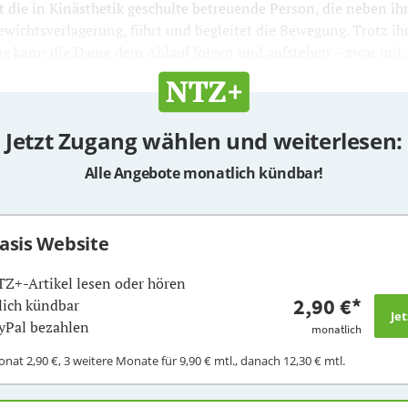
 die in Kinästhetik geschulte betreuende Person, die neben ihr 
ewichtsverlagerung, führt und begleitet die Bewegung. Trotz ih
g kann die Dame dem Ablauf folgen und aufstehen – zwar mit .
Jetzt Zugang wählen und weiterlesen:
Alle Angebote monatlich kündbar!
Basis Website
TZ+-Artikel lesen oder hören
2,90 €
*
ich kündbar
yPal bezahlen
monatlich
Monat
2,90 €
, 3 weitere Monate für
9,90 €
mtl., danach
12,30 €
mtl.