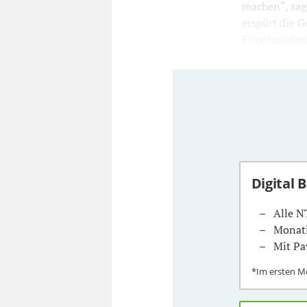
machen“, sagt
erspürt die G
Einschränkun
Digital 
Alle N
Monatl
Mit Pa
*Im ersten 