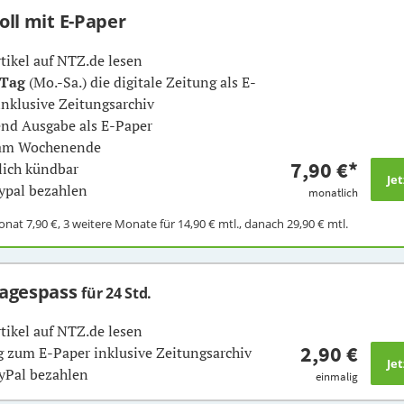
Voll mit E-Paper
rtikel auf NTZ.de lesen
 Tag
(Mo.-Sa.) die digitale Zeitung als E-
inklusive Zeitungsarchiv
nd Ausgabe als E-Paper
 am Wochenende
7,90 €
*
ich kündbar
ypal bezahlen
monatlich
Monat
7,90 €
, 3 weitere Monate für
14,90 €
mtl., danach
29,90 €
mtl.
Tagespass
für 24 Std.
rtikel auf NTZ.de lesen
2,90 €
 zum E-Paper inklusive Zeitungsarchiv
yPal bezahlen
einmalig