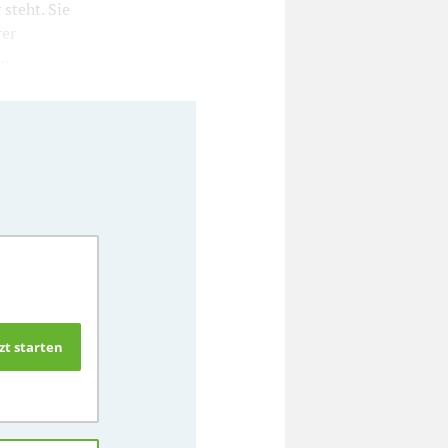
steht. Sie
rer
..