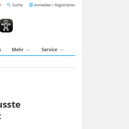
r
Suche
Anmelden / Registrieren
s
Mehr
Service
usste
t