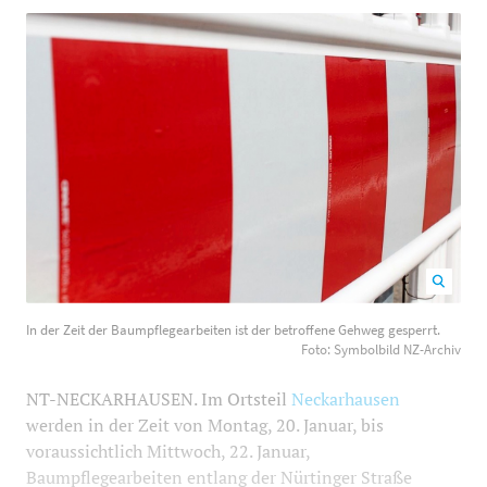
In der Zeit der Baumpflegearbeiten ist der betroffene
In der Zeit der Baumpflegearbeiten ist der betroffene Gehweg gesperrt.
Gehweg gesperrt. Foto: Symbolbild NZ-Archiv
1200
800
Foto: Symbolbild NZ-Archiv
NT-NECKARHAUSEN. Im Ortsteil
Neckarhausen
werden in der Zeit von Montag, 20. Januar, bis
voraussichtlich Mittwoch, 22. Januar,
Baumpflegearbeiten entlang der Nürtinger Straße