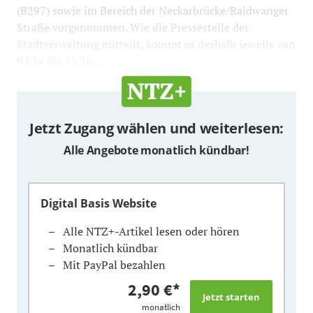
(B297) sowie im Bereich der Neckarbrücke/Raidwanger
Straße vorgenommen. Wie die Pressestelle der
Stadtverwaltung mitteilt, kommt es deshalb jeweils von
9 Uhr bis 15.30 ...
Jetzt Zugang wählen und weiterlesen:
Alle Angebote monatlich kündbar!
Digital Basis Website
Alle NTZ+-Artikel lesen oder hören
Monatlich kündbar
Mit PayPal bezahlen
2,90 €
*
monatlich