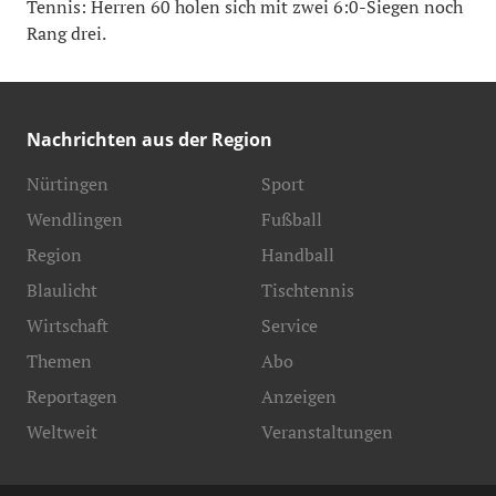
Tennis: Herren 60 holen sich mit zwei 6:0-Siegen noch
Rang drei.
Nachrichten aus der Region
Nürtingen
Sport
Wendlingen
Fußball
Region
Handball
Blaulicht
Tischtennis
Wirtschaft
Service
Themen
Abo
Reportagen
Anzeigen
Weltweit
Veranstaltungen