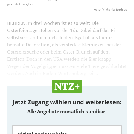
Eiern. Sein Betrieb sei für Ostern gerüstet, sagt er. Foto:
gerüstet, sagt er.
Foto: Viktoria Endres
Viktoria Endres
1200
800
BEUREN. In drei Wochen ist es so weit: Die
Osterfeiertage stehen vor der Tür. Dabei darf das Ei
selbstverständlich nicht fehlen. Egal ob als bunte
bemalte Dekoration, als versteckte Kleinigkeit bei der
Ostereiersuche oder beim Oster-Brunch auf dem
Esstisch. Doch in den USA werden die Eier knapp.
Wegen der Vogelgrippe mussten viele Tiere geschlachtet
werden. Auch in Baden-Württemberg sei ...
Jetzt Zugang wählen und weiterlesen:
Alle Angebote monatlich kündbar!