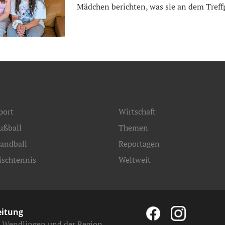
Mädchen berichten, was sie an dem Treff
port
Wirtschaft
ußball
Themen
andball
Reportagen
ischtennis
Weltweit
eitung
, Wendlingen und der Region