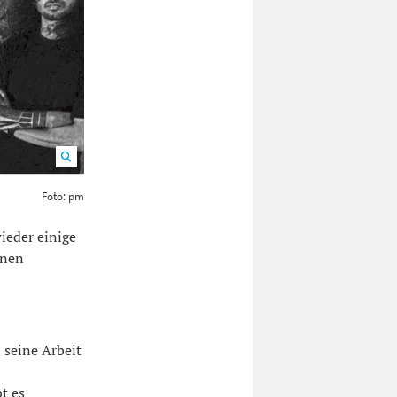
Foto: pm
ieder einige
inen
 seine Arbeit
t es