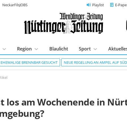
NeckarFilsJOBS
Playlist
E-Pape
Region
Blaulicht
Sport
Aktuelle
R EHEMALIGE BRENNBAR GESUCHT
NEUE REGELUNG AN AMPEL AUF SÜ
tikel
st los am Wochenende in Nür
Umgebung?