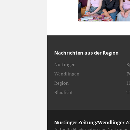
Nachrichten aus der Region
Nürtingen
S
Wendlingen
F
Region
H
Blaulicht
T
Nürtinger Zeitung/Wendlinger Z
Aktuelle Nachrichten aus Nürtingen