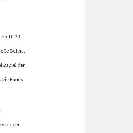
. Ab 10.30
roße Bühne.
imspiel der
. Die Bands
er
pen in den