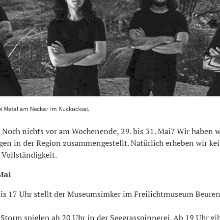
len bei Metal am Neckar im Kuckucksei. Foto: pm
1200
800
ei Metal am Neckar im Kuckucksei.
och nichts vor am Wochenende, 29. bis 31. Mai? Wir haben w
gen in der Region zusammengestellt. Natürlich erheben wir ke
Vollständigkeit.
Mai
is 17 Uhr stellt der Museumsimker im Freilichtmuseum Beuren
 Storm spielen ab 20 Uhr in der Seegrasspinnerei. Ab 19 Uhr gib