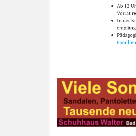
Ab 12 Uh
Vorrat re
In der K
empfängt
Pädagogi
Familie