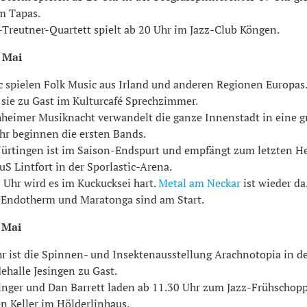
m Tapas.
Treutner-Quartett spielt ab 20 Uhr im Jazz-Club Köngen.
 Mai
c spielen Folk Music aus Irland und anderen Regionen Europas
 sie zu Gast im Kulturcafé Sprechzimmer.
hheimer Musiknacht verwandelt die ganze Innenstadt in eine g
r beginnen die ersten Bands.
ürtingen ist im Saison-Endspurt und empfängt zum letzten He
uS Lintfort in der Sporlastic-Arena.
 Uhr wird es im Kuckucksei hart.
Metal am Neckar
ist wieder da
 Endotherm und Maratonga sind am Start.
 Mai
r ist die Spinnen- und Insektenausstellung Arachnotopia in d
halle Jesingen zu Gast.
tinger und Dan Barrett laden ab 11.30 Uhr zum Jazz-Frühschop
n Keller im Hölderlinhaus.