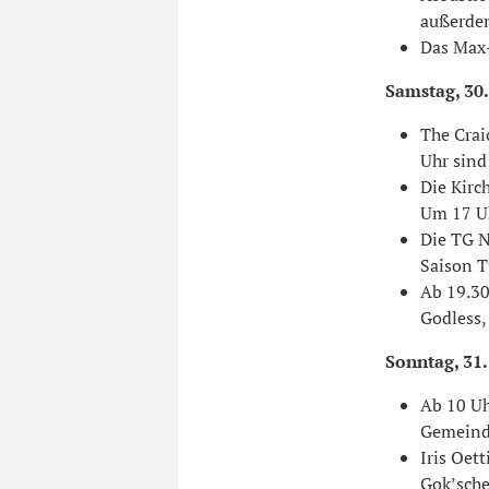
außerde
Das Max-
Samstag, 30.
The Crai
Uhr sind
Die Kirc
Um 17 Uh
Die TG N
Saison T
Ab 19.30
Godless,
Sonntag, 31.
Ab 10 Uh
Gemeinde
Iris Oet
Gok’sche