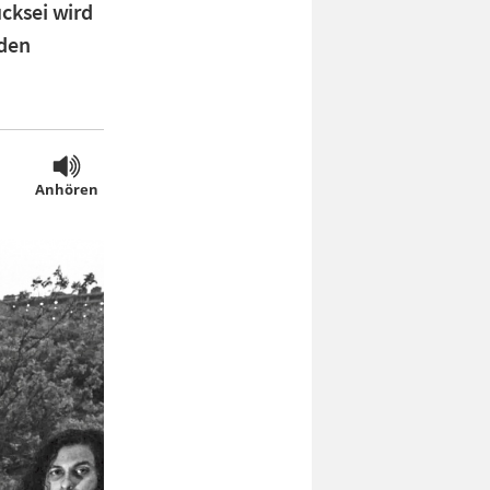
cksei wird
 den
Anhören