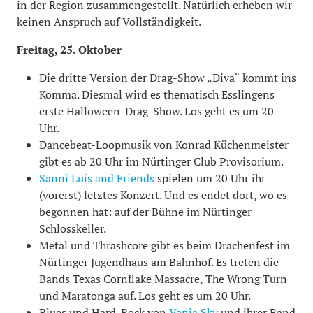
in der Region zusammengestellt. Natürlich erheben wir
keinen Anspruch auf Vollständigkeit.
Freitag, 25. Oktober
Die dritte Version der Drag-Show „Diva“ kommt ins
Komma. Diesmal wird es thematisch Esslingens
erste Halloween-Drag-Show. Los geht es um 20
Uhr.
Dancebeat-Loopmusik von Konrad Küchenmeister
gibt es ab 20 Uhr im Nürtinger Club Provisorium.
Sanni Luis and Friends
spielen um 20 Uhr ihr
(vorerst) letztes Konzert. Und es endet dort, wo es
begonnen hat: auf der Bühne im Nürtinger
Schlosskeller.
Metal und Thrashcore gibt es beim Drachenfest im
Nürtinger Jugendhaus am Bahnhof. Es treten die
Bands Texas Cornflake Massacre, The Wrong Turn
und Maratonga auf. Los geht es um 20 Uhr.
Blues und Hard-Rock von
Vanja Sky
und ihrer Band