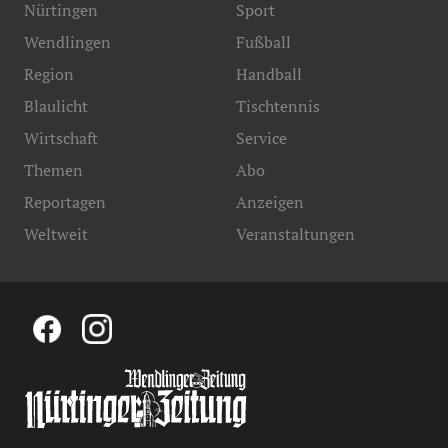
Nürtingen
Sport
Wendlingen
Fußball
Region
Handball
Blaulicht
Tischtennis
Wirtschaft
Service
Themen
Abo
Reportagen
Anzeigen
Weltweit
Veranstaltungen