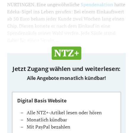
NÜRTINGEN. Eine ungewöhnliche
Spendenaktion
hatte
Edeka-Sigel ins Leben gerufen: Bei einem Einkaufswert
ab 50 Euro bekam jeder Kunde zwei Wochen lang einen
Chip. Diesen konnte er nach dem Einkauf in eine
Spendensäule seiner Wahl werfen. Jede Säule stand
dabei für einen Verein. ...
Jetzt Zugang wählen und weiterlesen:
Alle Angebote monatlich kündbar!
Digital Basis Website
Alle NTZ+-Artikel lesen oder hören
Monatlich kündbar
Mit PayPal bezahlen