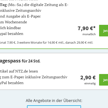
 Tag
(Mo.-Sa.) die digitale Zeitung als E-
inklusive Zeitungsarchiv
nd Ausgabe als E-Paper
 am Wochenende
7,90 €
*
ich kündbar
ypal bezahlen
monatlich
Monat
7,90 €
, 3 weitere Monate für
14,90 €
mtl., danach
29,90 €
mtl.
Tagespass
für 24 Std.
rtikel auf NTZ.de lesen
2,90 €
 zum E-Paper inklusive Zeitungsarchiv
yPal bezahlen
einmalig
Alle Angebote in der Übersicht: