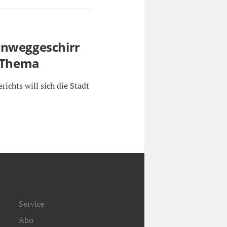
inweggeschirr
n Thema
ichts will sich die Stadt
Service
Abo