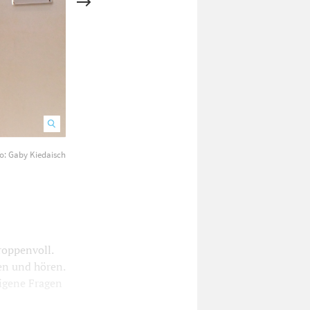
o: Gaby Kiedaisch
Lars Klingbeil hat viel Zeit nach Nürtingen mitgebracht.
roppenvoll.
en und hören.
igene Fragen