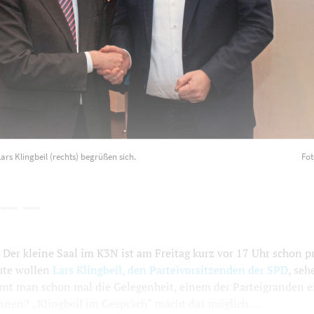
ars Klingbeil (rechts) begrüßen sich.
Fot
er kleine Saal im K3N ist am Freitag kurz vor 17 Uhr schon p
ute wollen
Lars Klingbeil, den Parteivorsitzenden der SPD
, seh
 man schon mal die Gelegenheit, einem der Parteigranden e
nnen? „Klingbeil im Gespräch“ macht das möglich. ...