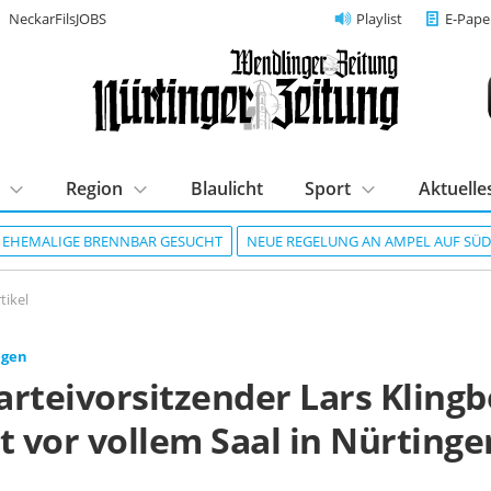
NeckarFilsJOBS
Playlist
E-Pape
Region
Blaulicht
Sport
Aktuelle
R EHEMALIGE BRENNBAR GESUCHT
NEUE REGELUNG AN AMPEL AUF SÜ
tikel
ngen
rteivorsitzender Lars Klingb
t vor vollem Saal in Nürtinge