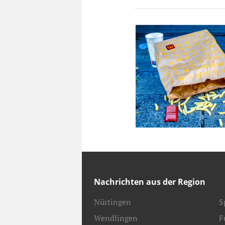
Nachrichten aus der Region
Nürtingen
S
Wendlingen
F