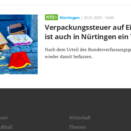
Nürtingen
| 25.01.2025 - 14:00
Verpackungssteuer auf E
ist auch in Nürtingen ei
Nach dem Urteil des Bundesverfassungsger
wieder damit befassen.
port
Wirtschaft
ußball
Themen