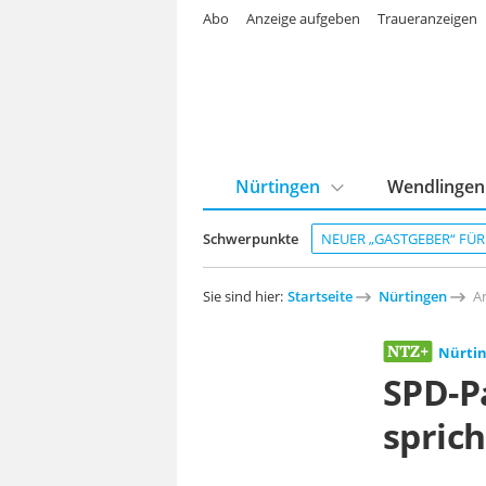
Abo
Anzeige aufgeben
Traueranzeigen
Nürtingen
Wendlingen
Schwerpunkte
NEUER „GASTGEBER“ FÜ
Sie sind hier:
Startseite
Nürtingen
Ar
Nürti
SPD-Pa
sprich