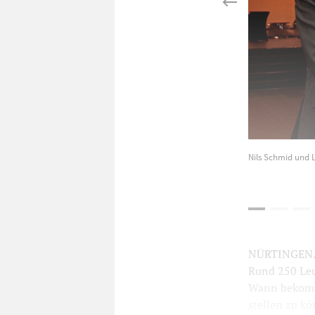
Nils Schmid und L
NÜRTINGEN. D
Rund 250 Le
Wann bekommt
stellen zu kö