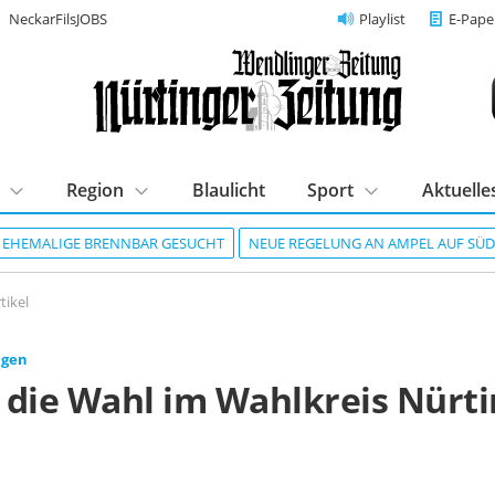
NeckarFilsJOBS
Playlist
E-Pape
Region
Blaulicht
Sport
Aktuelle
R EHEMALIGE BRENNBAR GESUCHT
NEUE REGELUNG AN AMPEL AUF SÜ
tikel
ngen
l die Wahl im Wahlkreis Nürt