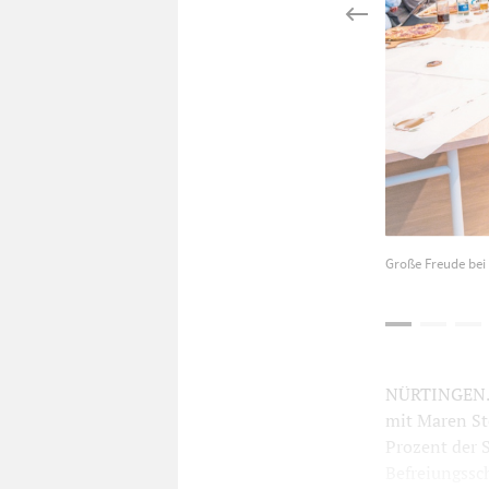
Große Freude bei
NÜRTINGEN. E
mit Maren St
Prozent der S
Befreiungssch