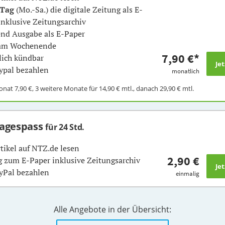
 Tag
(Mo.-Sa.) die digitale Zeitung als E-
inklusive Zeitungsarchiv
nd Ausgabe als E-Paper
 am Wochenende
7,90 €
*
ich kündbar
ypal bezahlen
monatlich
Monat
7,90 €
, 3 weitere Monate für
14,90 €
mtl., danach
29,90 €
mtl.
Tagespass
für 24 Std.
rtikel auf NTZ.de lesen
2,90 €
 zum E-Paper inklusive Zeitungsarchiv
yPal bezahlen
einmalig
Alle Angebote in der Übersicht: