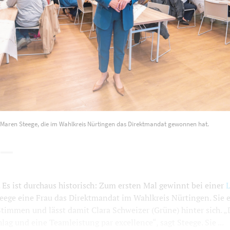
 Maren Steege, die im Wahlkreis Nürtingen das Direktmandat gewonnen hat.
s ist durchaus historisch: Zum ersten Mal gewinnt bei einer
L
eege eine Frau das Direktmandat im Wahlkreis Nürtingen. Sie e
timmen und lässt damit Clara Schweizer (Grüne) hinter sich. „D
lag und eine Teamleistung par excellence“, sagt Steege. Sie ...