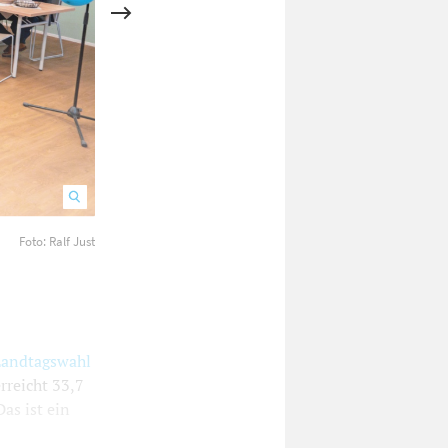
Foto: Ralf Just
Clara Schweizer (Mitte) konnte das gute Abschneiden ihrer Par
andtagswahl
rreicht 33,7
as ist ein