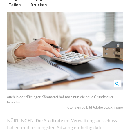
Teilen
Drucken
Auch in der Nürtinger Kämmerei hat man nun die neue
Auch in der Nürtinger Kämmerei hat man nun die neue Grundsteuer
Grundsteuer berechnet. Foto: Symbolbild Adobe
berechnet.
Stock/mapo
1200
800
Foto: Symbolbild Adobe Stock/mapo
NÜRTINGEN. Die Stadträte im Verwaltungsausschuss
haben in ihrer jüngsten Sitzung einhellig dafür