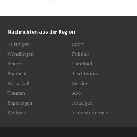
Nachrichten aus der Region
Nürtingen
Sport
Wendlingen
Fußball
Region
Handball
Blaulicht
Tischtennis
Wirtschaft
Service
Themen
Abo
Reportagen
Anzeigen
Weltweit
Veranstaltungen